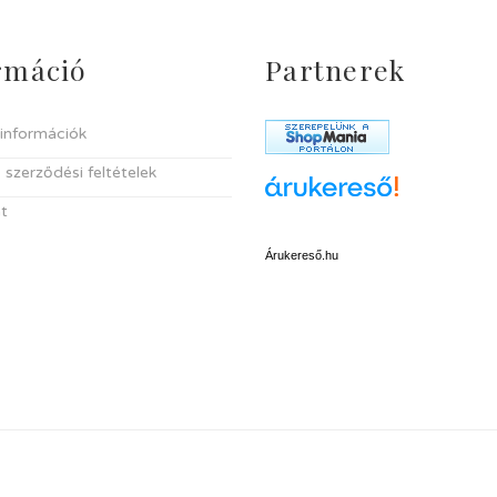
rmáció
Partnerek
i információk
 szerződési feltételek
t
Árukereső.hu