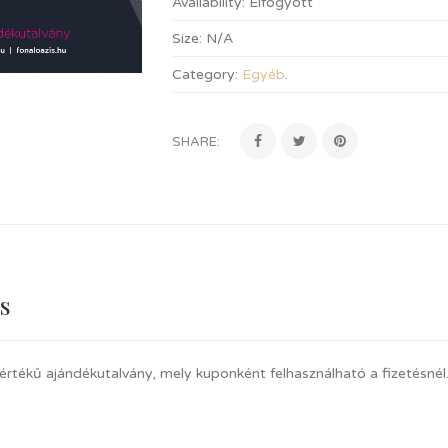
Availability:
Elfogyott
Size:
N/A
Category:
Egyéb
.
SHARE:
s
 értékű ajándékutalvány, mely kuponként felhasználható a fizetésnél