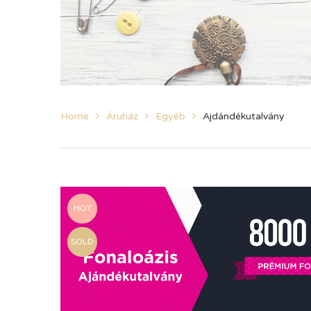
Home
Áruház
Egyéb
Ajdándékutalvány
HOT
SOLD