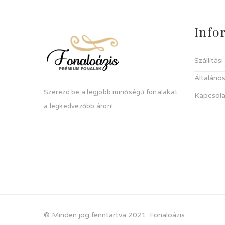
Info
Szállítás
Általános
Szerezd be a legjobb minőségű fonalakat
Kapcsola
a legkedvezőbb áron!
© Minden jog fenntartva 2021. Fonaloázis.