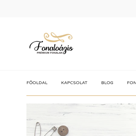
FŐOLDAL
KAPCSOLAT
BLOG
FON
Termékek
Itt megtalálhatod a fonaloázis által
forgalmazott összes terméket