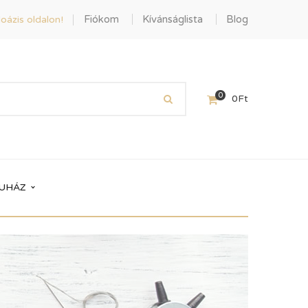
Fiókom
Kívánságlista
Blog
oázis oldalon!
0
0
Ft
UHÁZ