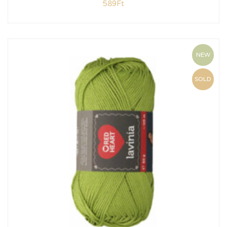
589
Ft
NEW
SOLD