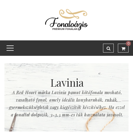
0
Lavinia
A Red Heart márka Lavinia pamut kötőfonala mosható,
vasalható fonal, amely ideális konyharuhák, ruhák,
gyermekszükségletek vagy kiegészítők készítéséhez. Ha ezzel
a fonallal dolgozik, 3-3,5 mm-es tűk használata javasolt.