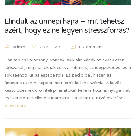
Elindult az ünnepi hajrá – mit tehetsz
azért, hogy ez ne legyen stresszforrás?
admin
2022.12.31.
0 Comment
Pár nap és karácsony. Vannak, akik alig várják az évnek ezen
időszakát, míg másoknak csak a rohanás, az idegeskedés, és a
sok teendő jut az eszébe róla. Ez pedig baj, hiszen az
ünnepnek semmiképpen nem erről kellene szólnia. A közös
készülődésnek örömteli pillanatokat kellene hoznia, nyugalmat
és szeretetet kellene sugároznia. Ha sikerül a túlzó elvárások…
View more