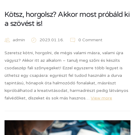
Kötsz, horgolsz? Akkor most próbáld ki
a szövést is!
admin
2023.01.16.
0 Comment
Szeretsz kötni, horgolni, de mégis valami másra, valami újra
vágysz? Akkor itt az alkalom – tanulj meg szőni és készíts
csodaszép fali szőnyegeket! Ezzel egyszerre több legyet is
üthetsz egy csapásra: egyrészt fel tudod használni a durva
tapintású, hónapok óta halmozódó fonalakat, másrészt
kipróbálhatod a kreativitásodat, harmadrészt pedig látványos
falvédőket, díszeket és sok más hasznos…
View more