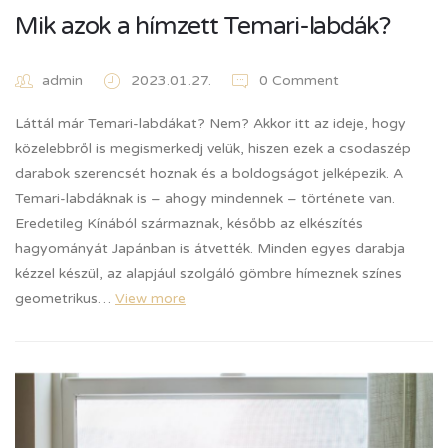
Mik azok a hímzett Temari-labdák?
admin
2023.01.27.
0 Comment
Láttál már Temari-labdákat? Nem? Akkor itt az ideje, hogy
közelebbről is megismerkedj velük, hiszen ezek a csodaszép
darabok szerencsét hoznak és a boldogságot jelképezik. A
Temari-labdáknak is – ahogy mindennek – története van.
Eredetileg Kínából származnak, később az elkészítés
hagyományát Japánban is átvették. Minden egyes darabja
kézzel készül, az alapjául szolgáló gömbre hímeznek színes
geometrikus…
View more