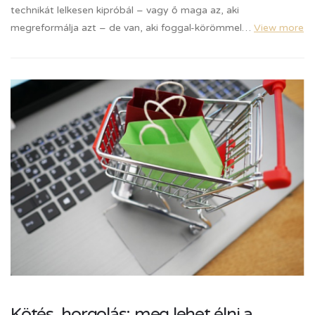
technikát lelkesen kipróbál – vagy ő maga az, aki
megreformálja azt – de van, aki foggal-körömmel…
View more
Kötés, horgolás: meg lehet élni a