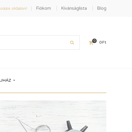
Fiókom
Kívánságlista
Blog
oázis oldalon!
0
0
Ft
UHÁZ