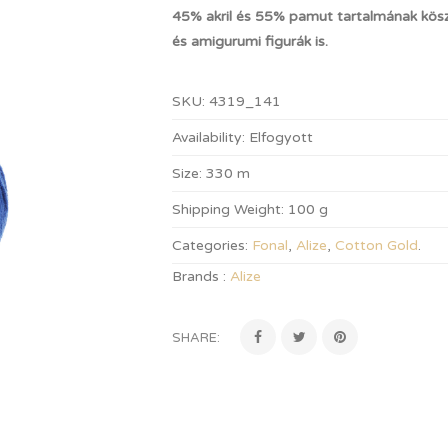
45% akril és 55% pamut tartalmának kösz
és amigurumi figurák is.
SKU:
4319_141
Availability:
Elfogyott
Size:
330 m
Shipping Weight:
100 g
Categories:
Fonal
,
Alize
,
Cotton Gold
.
Brands :
Alize
SHARE: