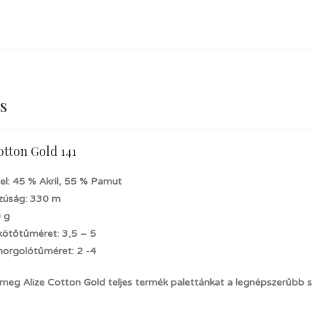
s
otton Gold 141
el: 45 % Akril, 55 % Pamut
zúság: 330 m
0 g
 kötőtűméret: 3,5 – 5
 horgolótűméret: 2 -4
 meg Alize Cotton Gold teljes termék palettánkat a legnépszerűbb 