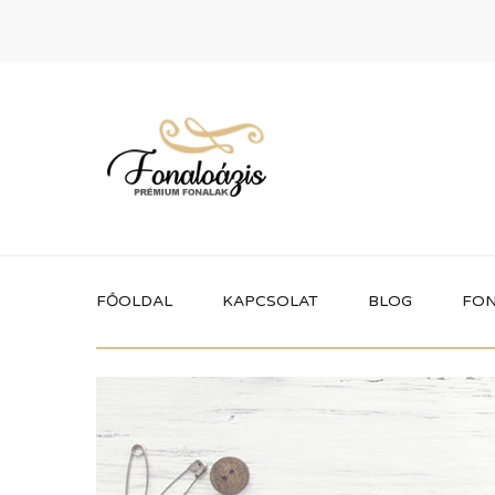
FŐOLDAL
KAPCSOLAT
BLOG
FON
Termékek
Itt megtalálhatod a fonaloázis által
forgalmazott összes terméket