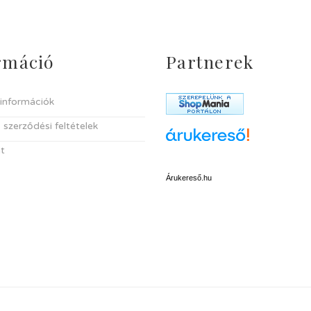
rmáció
Partnerek
i információk
 szerződési feltételek
t
Árukereső.hu