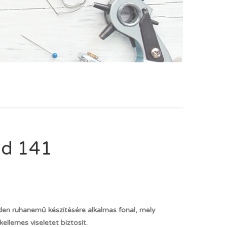
ld 141
den ruhanemű készítésére alkalmas fonal, mely
llemes viseletet biztosít.