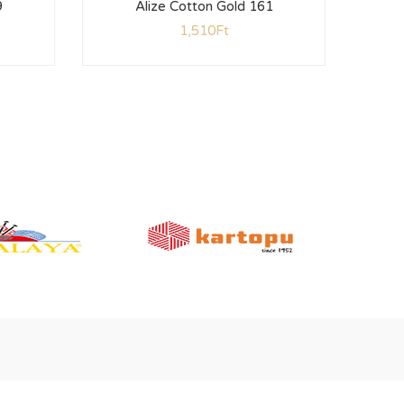
9
Alize Cotton Gold 161
1,510
Ft