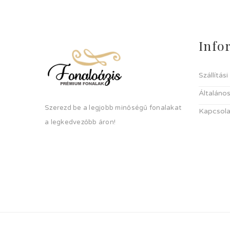
Info
Szállítás
Általános
Szerezd be a legjobb minőségű fonalakat
Kapcsola
a legkedvezőbb áron!