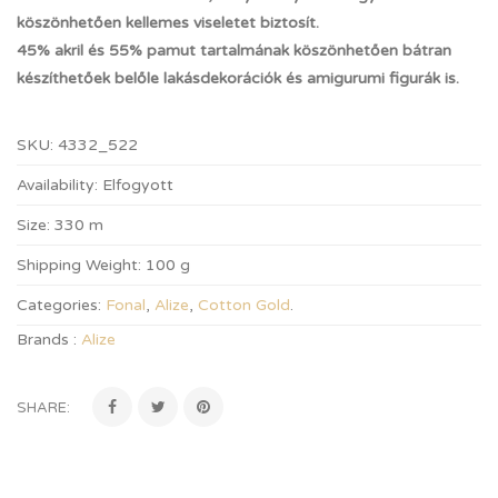
köszönhetően kellemes viseletet biztosít.
45% akril és 55% pamut tartalmának köszönhetően bátran
készíthetőek belőle lakásdekorációk és amigurumi figurák is.
SKU:
4332_522
Availability:
Elfogyott
Size:
330 m
Shipping Weight:
100 g
Categories:
Fonal
,
Alize
,
Cotton Gold
.
Brands :
Alize
SHARE: