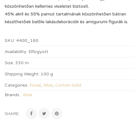
köszönhetően kellemes viseletet biztosít.
45% akril és 55% pamut tartalmának köszönhetően bátran
készíthetőek belőle lakásdekorációk és amigurumi figurák is.
SKU:
4400_160
Availability:
Elfogyott
Size:
330 m
Shipping Weight:
100 g
Categories:
Fonal
,
Alize
,
Cotton Gold
.
Brands :
Alize
SHARE: