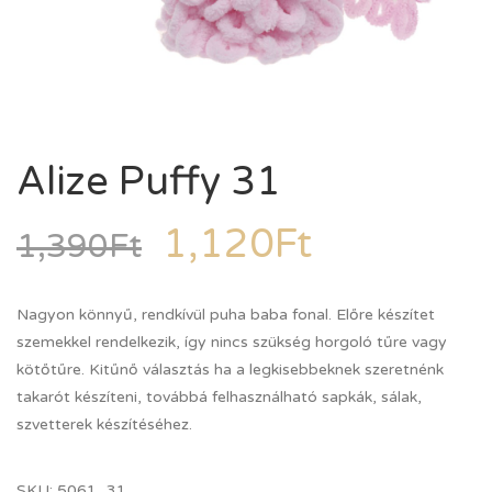
Alize Puffy 31
1,120
Ft
1,390
Ft
Nagyon könnyű, rendkívül puha baba fonal. Előre készítet
szemekkel rendelkezik, így nincs szükség horgoló tűre vagy
kötőtűre. Kitűnő választás ha a legkisebbeknek szeretnénk
takarót készíteni, továbbá felhasználható sapkák, sálak,
szvetterek készítéséhez.
SKU:
5061_31