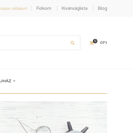
Fiókom
Kívánságlista
Blog
oázis oldalon!
0
0
Ft
UHÁZ