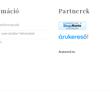
rmáció
Partnerek
i információk
 szerződési feltételek
t
Árukereső.hu