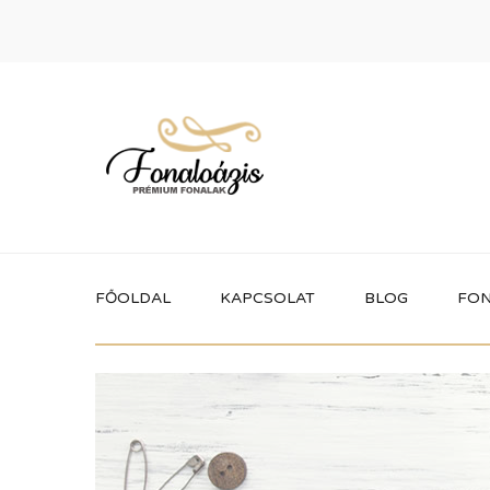
FŐOLDAL
KAPCSOLAT
BLOG
FON
Termékek
Itt megtalálhatod a fonaloázis által
forgalmazott összes terméket