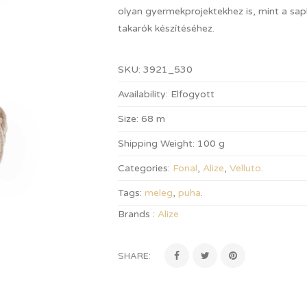
olyan gyermekprojektekhez is, mint a sapk
takarók készítéséhez.
SKU:
3921_530
Availability:
Elfogyott
Size:
68 m
Shipping Weight:
100 g
Categories:
Fonal
,
Alize
,
Velluto
.
Tags:
meleg
,
puha
.
Brands :
Alize
SHARE: