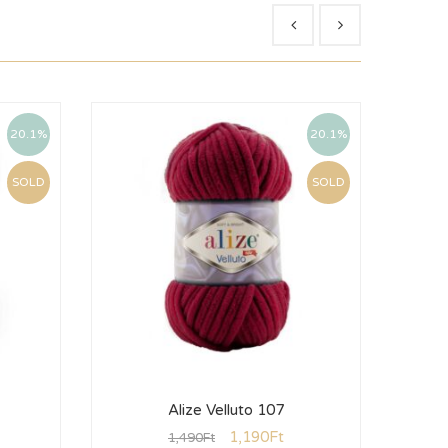
20.1%
20.1%
SOLD
SOLD
Alize Velluto 107
1,190
Ft
1,490
Ft