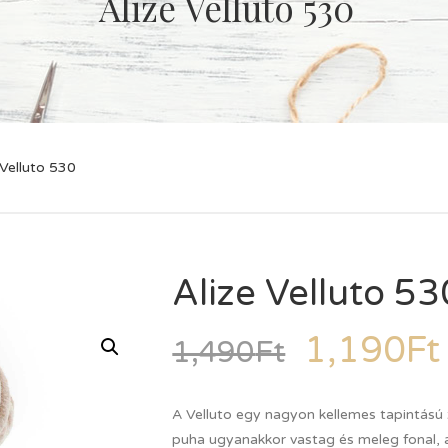
Alize Velluto 530
 Velluto 530
Alize Velluto 53
1,190
Ft
1,490
Ft
A Velluto egy nagyon kellemes tapintású 
puha ugyanakkor vastag és meleg fonal, a