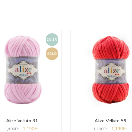
20.1%
SOLD
Alize Velluto 31
Alize Velluto 56
1,190
Ft
1,190
Ft
1,490
Ft
1,490
Ft