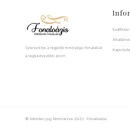
Info
Szállítás
Általános
Szerezd be a legjobb minőségű fonalakat
Kapcsola
a legkedvezőbb áron!
© Minden jog fenntartva 2021. Fonaloázis.