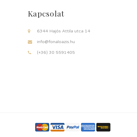
Kapcsolat
6344 Hajós Attila utca 14
info@fonaloazis.hu
(+36) 30 5591405