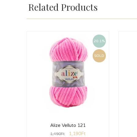
Related Products
20.1%
SOLD
Alize Velluto 121
1,190
Ft
1,490
Ft