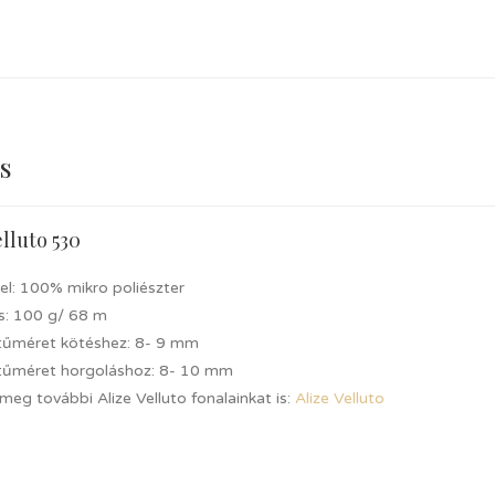
s
elluto 530
el: 100% mikro poliészter
és: 100 g/ 68 m
 tűméret kötéshez: 8- 9 mm
 tűméret horgoláshoz: 8- 10 mm
meg további Alize Velluto fonalainkat is:
Alize Velluto