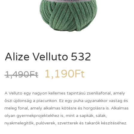
Alize Velluto 532
1,190
Ft
1,490
Ft
A Velluto egy nagyon kellemes tapintású zseníliafonal, amely
őszi újdonság a piacunkon. Ez egy puha ugyanakkor vastag és
meleg fonal, amely alkalmas kötésre és horgolásra is. Alkalmas
olyan gyermekprojektekhez is, mint a sapkák, sálak,
nyakmelegítők, pulóverek, szvetterek és takarók készítéséhez.