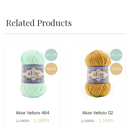
Related Products
20.1%
20.1%
SOLD
SOLD
Alize Velluto 464
Alize Velluto 02
1,190
Ft
1,190
Ft
1,490
Ft
1,490
Ft