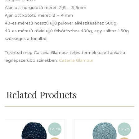
Ajánlott horgolótű méret: 2,5 – 3,5mm
Ajánlott kötőtű méret: 2 – 4 mm
40-es méretű hosszú ujjú pulover elkészítéséhez 500g,
40-es méretű rövid ujjú felsőrészhez 400g, egy sálhoz 150g
szükséges a fonalból.
Tekintsd meg Catania Glamour teljes termék palettánkat a
legnépszerűbb színekben:
Catania Glamour
Related Products
12.7%
12.7%