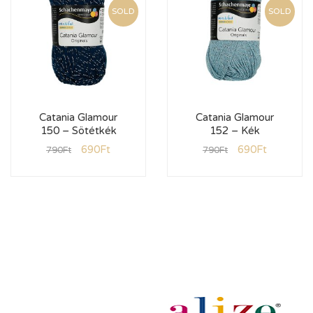
SOLD
SOLD
Catania Glamour
Catania Glamour
150 – Sötétkék
152 – Kék
690
Ft
690
Ft
790
Ft
790
Ft