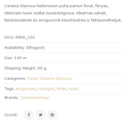
Catania Glamour kellemesen puha pamut fonal, fényes,
dekoratív lurex szállal összedolgozva. Alkalmas sálnak,
felsőrészeknek és amigurumik készítéséhez is felhasználhatjuk.
SKU:
4960_101
Availability:
Elfogyott
Size:
140 m
Shipping Weight:
50 g
Categories:
Fonal
,
Catania Glamour
.
Tags:
amigurumi
,
csillogós
,
fehér
,
nyári
.
Brands :
Schachenmayr
SHARE: