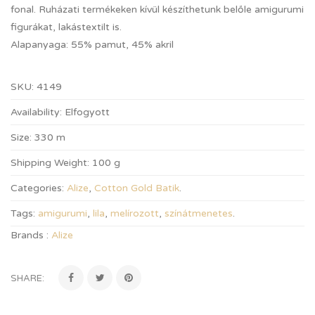
fonal. Ruházati termékeken kívül készíthetunk belőle amigurumi
figurákat, lakástextilt is.
Alapanyaga: 55% pamut, 45% akril
SKU:
4149
Availability:
Elfogyott
Size:
330 m
Shipping Weight:
100 g
Categories:
Alize
,
Cotton Gold Batik
.
Tags:
amigurumi
,
lila
,
melírozott
,
színátmenetes
.
Brands :
Alize
SHARE: