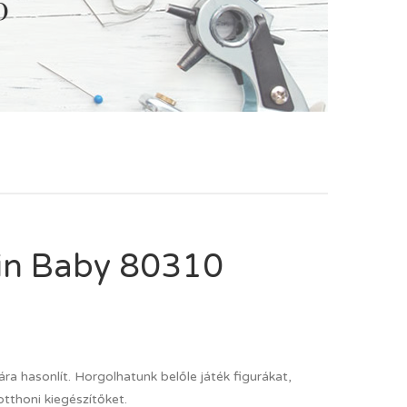
0
in Baby 80310
iára hasonlít. Horgolhatunk belőle játék figurákat,
otthoni kiegészítőket.