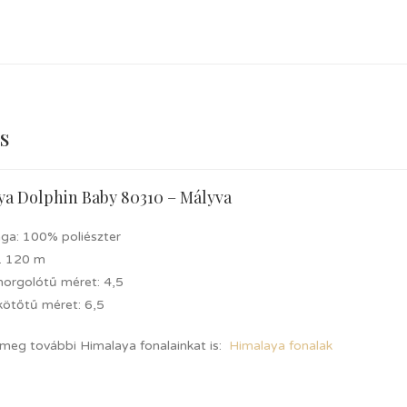
s
ya Dolphin Baby 80310 – Mályva
ga: 100% poliészter
. 120 m
 horgolótű méret: 4,5
kötőtű méret: 6,5
 meg további Himalaya fonalainkat is:
Himalaya fonalak