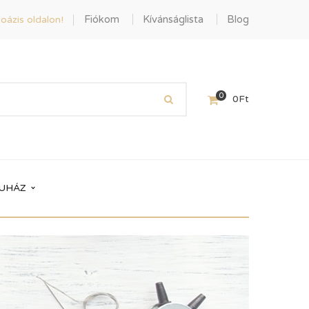
Fiókom
Kívánságlista
Blog
oázis oldalon!
0
0
Ft
UHÁZ