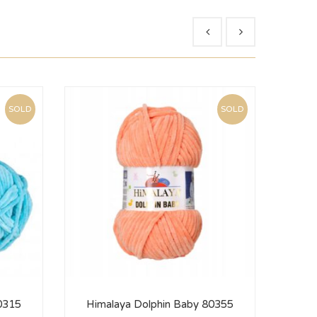
SOLD
SOLD
0315
Himalaya Dolphin Baby 80355
Him