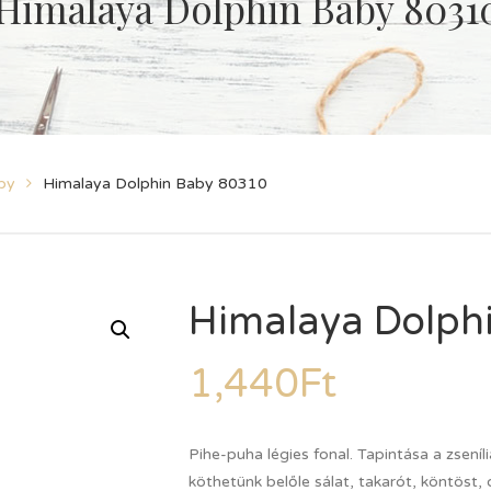
Himalaya Dolphin Baby 8031
by
Himalaya Dolphin Baby 80310
Himalaya Dolph
1,440
Ft
Pihe-puha légies fonal. Tapintása a zseníl
köthetünk belőle sálat, takarót, köntöst, 