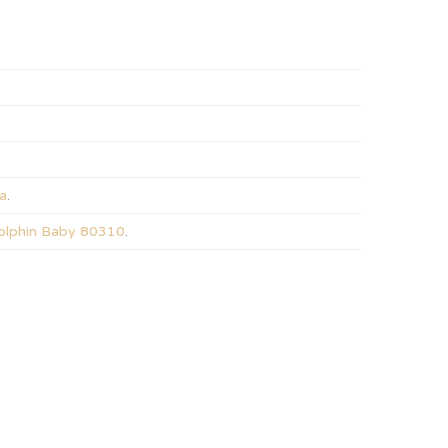
a
.
olphin Baby 80310
.