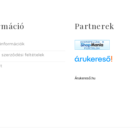
rmáció
Partnerek
i információk
 szerződési feltételek
t
Árukereső.hu