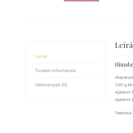
Leírá
Leírás
Himala
További információk
Alapanya
Vélemények (0)
100 g kb
Ajánlott
Ajánlott 
Tekintsd