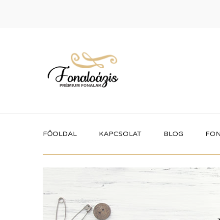
FŐOLDAL
KAPCSOLAT
BLOG
FON
Termékek
Itt megtalálhatod a fonaloázis által
forgalmazott összes terméket