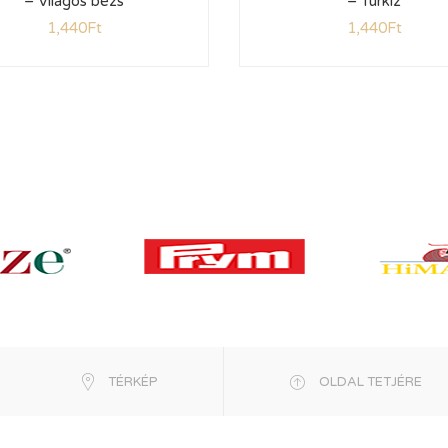
– Világos bézs
– Türkiz
1,440
Ft
1,440
Ft
TÉRKÉP
OLDAL TETJÉRE