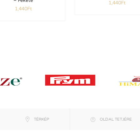
– Fekete
1,440
Ft
1,440
Ft
TÉRKÉP
OLDAL TETJÉRE