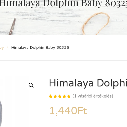
Himalaya Dolphin Baby 8032
by
Himalaya Dolphin Baby 80325
Himalaya Dolph
(
1
vásárlói értékelés)
Értékelés
1
5.00
az
1,440
Ft
5-ből,
értékelés
alapján