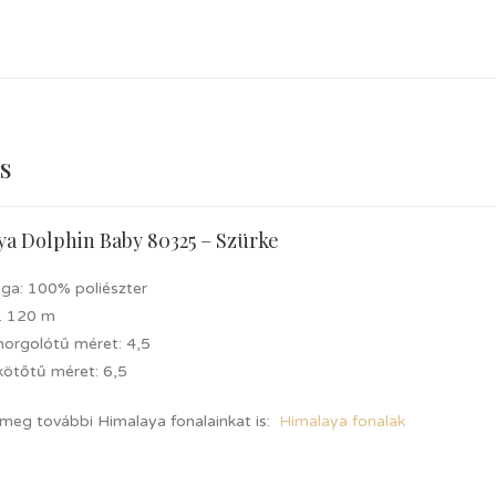
s
a Dolphin Baby 80325 – Szürke
ga: 100% poliészter
. 120 m
 horgolótű méret: 4,5
kötőtű méret: 6,5
 meg további Himalaya fonalainkat is:
Himalaya fonalak