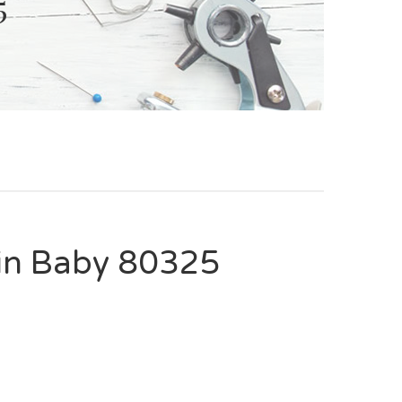
5
in Baby 80325