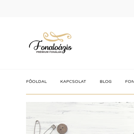
FŐOLDAL
KAPCSOLAT
BLOG
FON
Termékek
Itt megtalálhatod a fonaloázis által
forgalmazott összes terméket