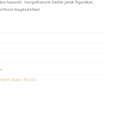
iára hasonlít. Horgolhatunk belőle játék figurákat,
otthoni kiegészítőket.
a
.
olphin Baby 80361
.