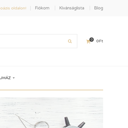
Fiókom
Kívánságlista
Blog
oázis oldalon!
0
0
Ft
UHÁZ