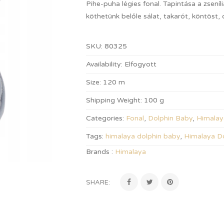
Pihe-puha légies fonal. Tapintása a zseníl
köthetünk belőle sálat, takarót, köntöst, 
SKU:
80325
Availability:
Elfogyott
Size:
120 m
Shipping Weight:
100 g
Categories:
Fonal
,
Dolphin Baby
,
Himalay
Tags:
himalaya dolphin baby
,
Himalaya D
Brands :
Himalaya
SHARE: