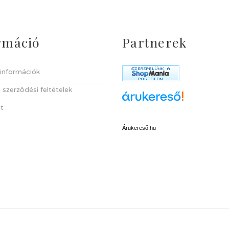
rmáció
Partnerek
i információk
 szerződési feltételek
t
Árukereső.hu