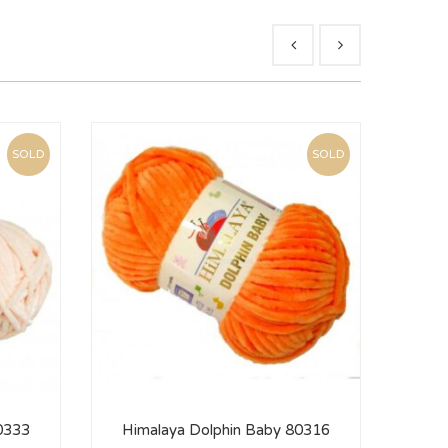
SOLD
SOLD
0333
Himalaya Dolphin Baby 80316
Him