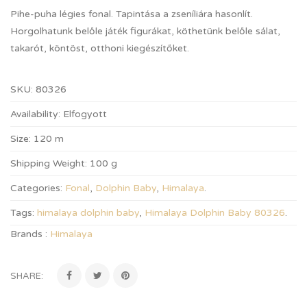
Pihe-puha légies fonal. Tapintása a zseníliára hasonlít.
Horgolhatunk belőle játék figurákat, köthetünk belőle sálat,
takarót, köntöst, otthoni kiegészítőket.
SKU:
80326
Availability:
Elfogyott
Size:
120 m
Shipping Weight:
100 g
Categories:
Fonal
,
Dolphin Baby
,
Himalaya
.
Tags:
himalaya dolphin baby
,
Himalaya Dolphin Baby 80326
.
Brands :
Himalaya
SHARE: