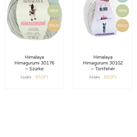
NEW
NEW
SOLD
SOLD
Himalaya
Himalaya
Himagurumi 30176
Himagurumi 30102
– Szürke
– Törtfehér
650
Ft
650
Ft
710
Ft
710
Ft