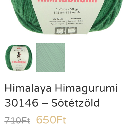
Himalaya Himagurumi
30146 – Sötétzöld
650
Ft
710
Ft