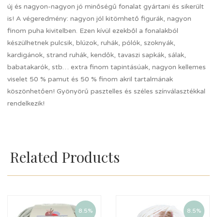
új és nagyon-nagyon jó minőségű fonalat gyártani és sikerült
is! A végeredmény: nagyon jól kitömhető figurák, nagyon
finom puha kivitelben. Ezen kívül ezekből a fonalakból
készülhetnek pulcsik, blúzok, ruhák, pólók, szoknyák,
kardigánok, strand ruhák, kendők, tavaszi sapkák, sálak,
babatakarók, stb… extra finom tapintásúak, nagyon kellemes
viselet 50 % pamut és 50 % finom akril tartalmának
köszönhetően! Gyönyörű pasztelles és széles színválasztékkal
rendelkezik!
Related Products
8.5%
8.5%