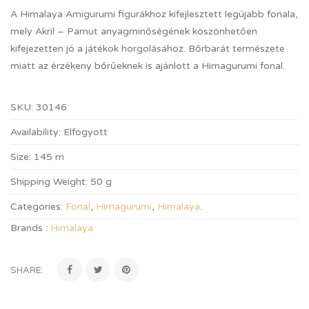
A Himalaya Amigurumi figurákhoz kifejlesztett legújabb fonala,
mely Akril – Pamut anyagminőségének köszönhetően
kifejezetten jó a játékok horgolásához. Bőrbarát természete
miatt az érzékeny bőrűeknek is ajánlott a Himagurumi fonal.
SKU:
30146
Availability:
Elfogyott
Size:
145 m
Shipping Weight:
50 g
Categories:
Fonal
,
Himagurumi
,
Himalaya
.
Brands :
Himalaya
SHARE: