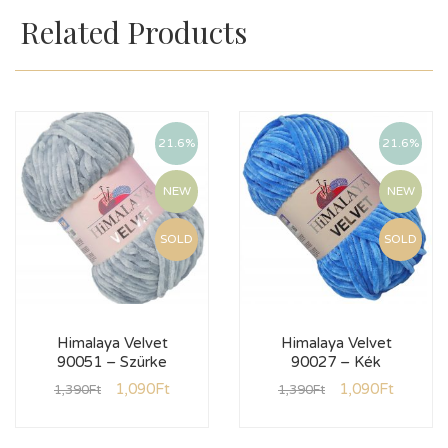
Related Products
21.6%
21.6%
NEW
NEW
SOLD
SOLD
Himalaya Velvet
Himalaya Velvet
90051 – Szürke
90027 – Kék
1,090
Ft
1,090
Ft
1,390
Ft
1,390
Ft