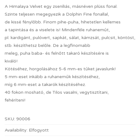
A Himalaya Velvet egy zseníliás, másnéven plüss fonal.
Szinte teljesen megegyezik a Dolphin Fine fonallal,
de kissé fénylőbb. Finom pihe-puha, hihetetlen kellemes
a tapintása és a viselete is! Mindenféle ruhaneműt,
pl. kardigánt, pulóvert, sapkát, sálat, kámzsát, pulcsit, köntöst,
stb. készíthetsz belőle. De a legfinomabb
meleg, puha baba- és felnőtt takaró készítésére is
kiváló!
Kötéséhez, horgolásához 5-6 mm-es tűket javaslunk!
5 mm-eset inkább a ruhaneműk készítéséhez,
míg 6 mm-eset a takarók készítéséhez.
40 fokon mosható, de Tilos vasalni, vegytisztítani,
fehéríteni!
SKU:
90006
Availability:
Elfogyott