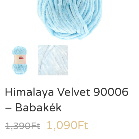
Himalaya Velvet 90006
– Babakék
1,090
Ft
1,390
Ft