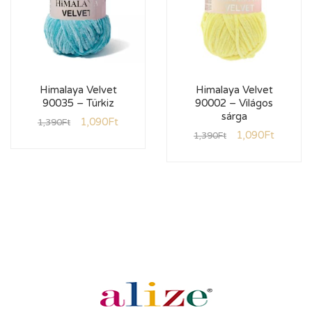
Himalaya Velvet
Himalaya Velvet
90035 – Türkiz
90002 – Világos
sárga
1,090
Ft
1,390
Ft
1,090
Ft
1,390
Ft