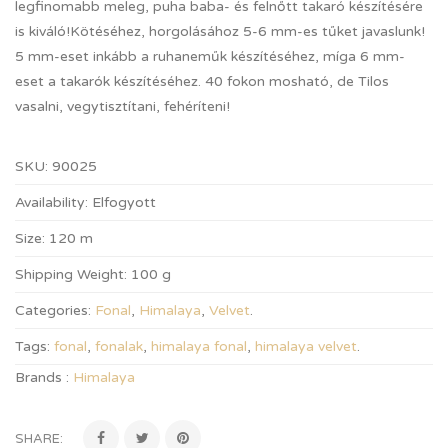
legfinomabb meleg, puha baba- és felnőtt takaró készítésére
is kiváló!Kötéséhez, horgolásához 5-6 mm-es tűket javaslunk!
5 mm-eset inkább a ruhaneműk készítéséhez, míga 6 mm-
eset a takarók készítéséhez. 40 fokon mosható, de Tilos
vasalni, vegytisztítani, fehéríteni!
SKU:
90025
Availability:
Elfogyott
Size:
120 m
Shipping Weight:
100 g
Categories:
Fonal
,
Himalaya
,
Velvet
.
Tags:
fonal
,
fonalak
,
himalaya fonal
,
himalaya velvet
.
Brands :
Himalaya
SHARE: