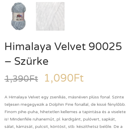
Himalaya Velvet 90025
– Szürke
1,090
Ft
1,390
Ft
A Himalaya Velvet egy zseníliás, másnéven plüss fonal. Szinte
teljesen megegyezik a Dolphin Fine fonallal, de kissé fénylőbb.
Finom pihe-puha, hihetetlen kellemes a tapintása és a viselete
is! Mindenféle ruhaneműt, pl. kardigánt, pulóvert, sapkát,
sálat, kámzsát, pulcsit, köntöst, stb. készíthetsz belőle. De a