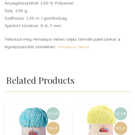
Anyagösszetétel:
100 % Polyester
Súly:
100 g
Szálhossz:
120 m / gombolyag
Ajánlott tűméret:
5-6-7 mm
Tekintsd meg Himalaya Velvet teljes termék palettánkat a
legnépszerűbb színekben:
Himalaya Velvet
Related Products
21.6%
21.6%
SOLD
SOLD