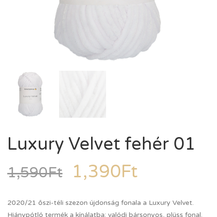
Luxury Velvet fehér 01
1,390
Ft
1,590
Ft
2020/21 őszi-téli szezon újdonság fonala a Luxury Velvet.
Hiánypótló termék a kínálatba: valódi bársonyos, plüss fonal.