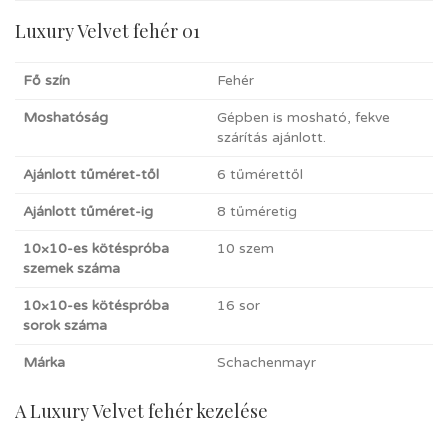
Luxury Velvet fehér 01
Fő szín
Fehér
Moshatóság
Gépben is mosható, fekve
szárítás ajánlott.
Ajánlott tűméret-től
6 tűmérettől
Ajánlott tűméret-ig
8 tűméretig
10×10-es kötéspróba
10 szem
szemek száma
10×10-es kötéspróba
16 sor
sorok száma
Márka
Schachenmayr
A Luxury Velvet fehér kezelése