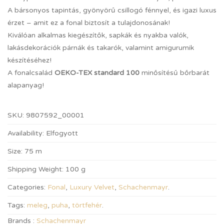
A bársonyos tapintás, gyönyörű csillogó fénnyel, és igazi luxus
érzet – amit ez a fonal biztosít a tulajdonosának!
Kiválóan alkalmas kiegészítők, sapkák és nyakba valók,
lakásdekorációk párnák és takarók, valamint amigurumik
készítéséhez!
A fonalcsalád
OEKO-TEX standard 100
minősítésű bőrbarát
alapanyag!
SKU:
9807592_00001
Availability:
Elfogyott
Size:
75 m
Shipping Weight:
100 g
Categories:
Fonal
,
Luxury Velvet
,
Schachenmayr
.
Tags:
meleg
,
puha
,
törtfehér
.
Brands :
Schachenmayr