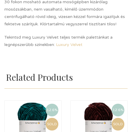
30 fokon mosható automata mosógépben kizárólag
mosózsákban, nem vasalható, kímélő üzemmódon
centrifugálható rövid ideig, vizesen kézzel formára igazítjuk és
fektetve szárítjuk. Klórtartalmú vegyszerrel tisztítani tilos!
Tekintsd meg Luxury Velvet teljes termék palettánkat a
legnépszerűbb színekben:
Luxury Velvet
Related Products
12.6%
12.6%
SOLD
SOLD