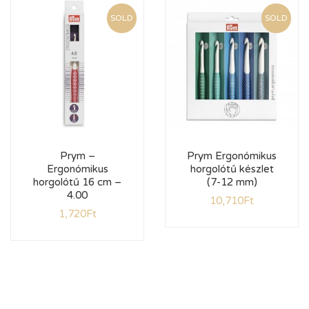
SOLD
SOLD
Prym –
Prym Ergonómikus
Ergonómikus
horgolótű készlet
horgolótű 16 cm –
(7-12 mm)
4.00
10,710
Ft
1,720
Ft