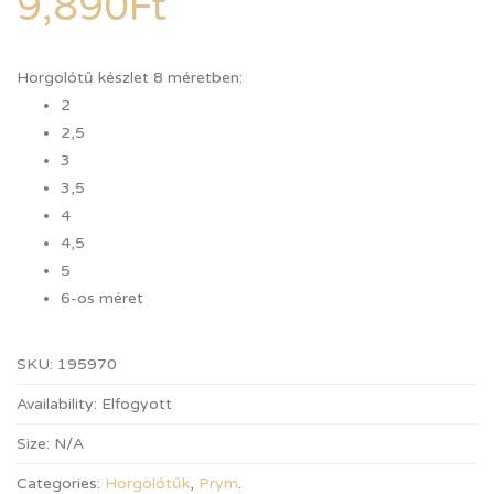
9,890
Ft
Horgolótű készlet 8 méretben:
2
2,5
3
3,5
4
4,5
5
6-os méret
SKU:
195970
Availability:
Elfogyott
Size:
N/A
Categories:
Horgolótűk
,
Prym
.