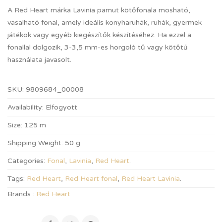
A Red Heart márka Lavinia pamut kötőfonala mosható,
vasalható fonal, amely ideális konyharuhák, ruhák, gyermek
játékok vagy egyéb kiegészítők készítéséhez. Ha ezzel a
fonallal dolgozik, 3-3,5 mm-es horgoló tű vagy kötőtű
használata javasolt.
SKU:
9809684_00008
Availability:
Elfogyott
Size:
125 m
Shipping Weight:
50 g
Categories:
Fonal
,
Lavinia
,
Red Heart
.
Tags:
Red Heart
,
Red Heart fonal
,
Red Heart Lavinia
.
Brands :
Red Heart