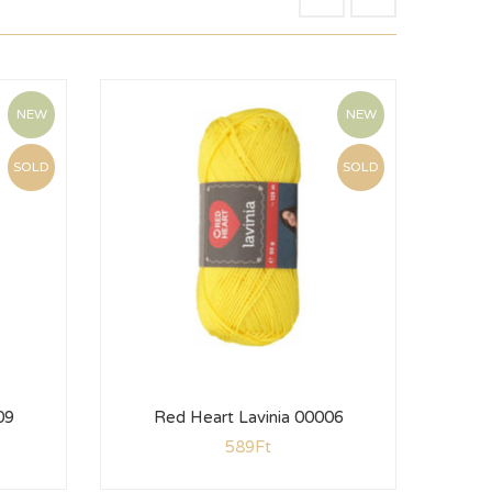
NEW
NEW
SOLD
SOLD
09
Red Heart Lavinia 00006
R
589
Ft