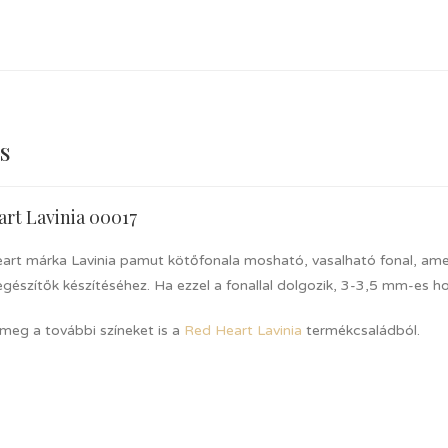
s
rt Lavinia 00017
art márka Lavinia pamut kötőfonala mosható, vasalható fonal, amel
gészítők készítéséhez. Ha ezzel a fonallal dolgozik, 3-3,5 mm-es h
 meg a további színeket is a
Red Heart Lavinia
termékcsaládból.