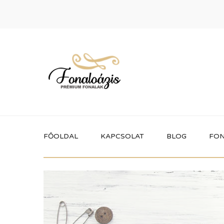
FŐOLDAL
KAPCSOLAT
BLOG
FON
Termékek
Itt megtalálhatod a fonaloázis által
forgalmazott összes terméket