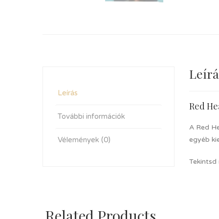
Leírá
Leírás
Red Hea
További információk
A Red He
Vélemények (0)
egyéb kie
Tekintsd
Related Products