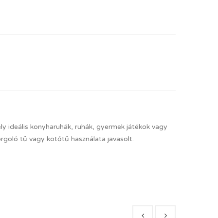
y ideális konyharuhák, ruhák, gyermek játékok vagy
orgoló tű vagy kötőtű használata javasolt.