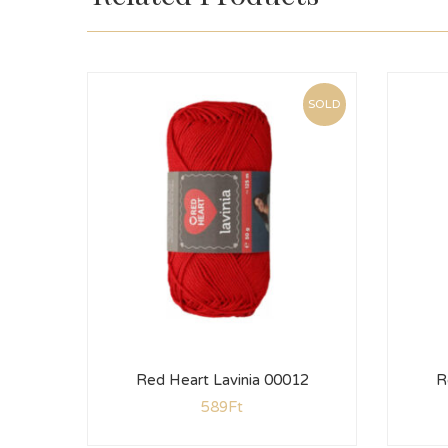
SOLD
Red Heart Lavinia 00012
R
589
Ft