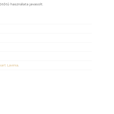
tőtű használata javasolt.
art Lavinia
.