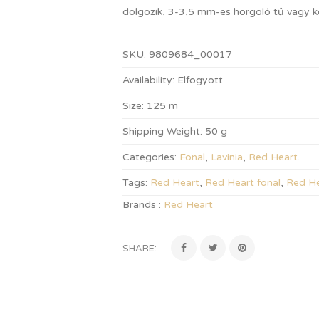
dolgozik, 3-3,5 mm-es horgoló tű vagy kö
SKU:
9809684_00017
Availability:
Elfogyott
Size:
125 m
Shipping Weight:
50 g
Categories:
Fonal
,
Lavinia
,
Red Heart
.
Tags:
Red Heart
,
Red Heart fonal
,
Red He
Brands :
Red Heart
SHARE: