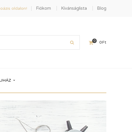
Fiókom
Kívánságlista
Blog
oázis oldalon!
0
0
Ft
UHÁZ