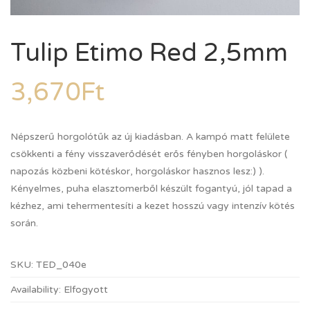
Tulip Etimo Red 2,5mm
3,670
Ft
Népszerű horgolótűk az új kiadásban. A kampó matt felülete
csökkenti a fény visszaverődését erős fényben horgoláskor (
napozás közbeni kötéskor, horgoláskor hasznos lesz:) ).
Kényelmes, puha elasztomerből készült fogantyú, jól tapad a
kézhez, ami tehermentesíti a kezet hosszú vagy intenzív kötés
során.
SKU:
TED_040e
Availability:
Elfogyott