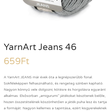
YarnArt Jeans 46
659
Ft
A YarnArt JEANS már évek óta a legnépszerűbb fonal.
Sokféleképpen felhasználható, és rengeteg színben kapható.
Nagyon könnyű vele dolgozni; kötésre és horgolásra egyaránt
alkalmas. Elsősorban „amigurumi” játékokat készítenek belőle,
hiszen összetételének köszönhetően a játék puha lesz és tartja
a formáját. Nagyon kellemes a tapintása, ezért kisgyerekeknek