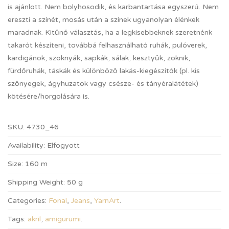
is ajánlott. Nem bolyhosodik, és karbantartása egyszerű. Nem
ereszti a színét, mosás után a színek ugyanolyan élénkek
maradnak. Kitűnő választás, ha a legkisebbeknek szeretnénk
takarót készíteni, továbbá felhasználható ruhák, pulóverek,
kardigánok, szoknyák, sapkák, sálak, kesztyűk, zoknik,
fürdőruhák, táskák és különböző lakás-kiegészítők (pl. kis
szőnyegek, ágyhuzatok vagy csésze- és tányéralátétek)
kötésére/horgolására is.
SKU:
4730_46
Availability:
Elfogyott
Size:
160 m
Shipping Weight:
50 g
Categories:
Fonal
,
Jeans
,
YarnArt
.
Tags:
akril
,
amigurumi
.