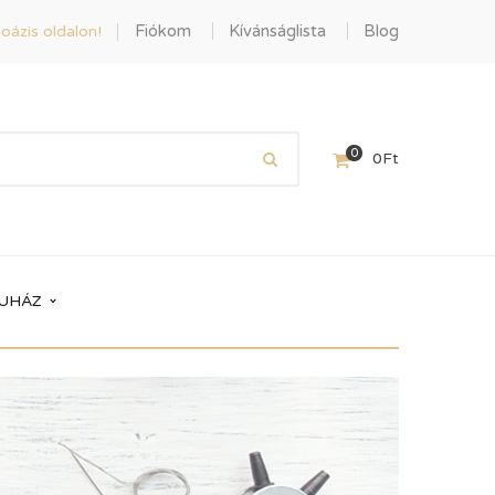
Fiókom
Kívánságlista
Blog
oázis oldalon!
0
0
Ft
UHÁZ