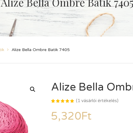
Alize Bella Ombre Batik 740
ik
Alize Bella Ombre Batik 7405
Alize Bella Omb
(
1
vásárlói értékelés)
Értékelés
1
5.00
az
5,320
Ft
5-ből,
értékelés
alapján