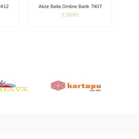
7412
Alize Bella Ombre Batik 7407
Ali
5,320
Ft