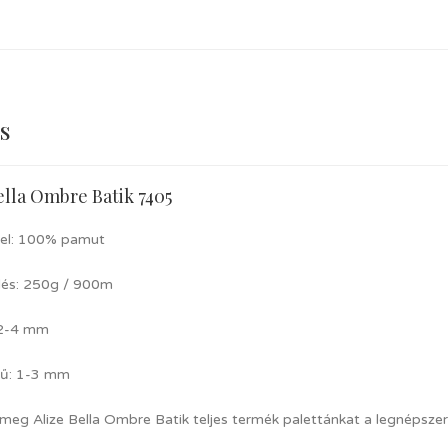
s
ella Ombre Batik 7405
el: 100% pamut
lés: 250g / 900m
 2-4 mm
tű: 1-3 mm
 meg Alize Bella Ombre Batik teljes termék palettánkat a legnépsze