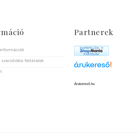
rmáció
Partnerek
i információk
 szerződési feltételek
t
Árukereső.hu