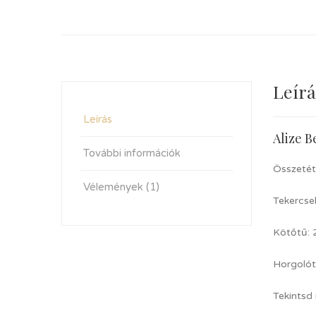
Leírá
Leírás
Alize B
További információk
Összetét
Vélemények (1)
Tekercse
Kötőtű:
Horgoló
Tekintsd