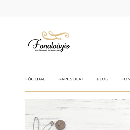
FŐOLDAL
KAPCSOLAT
BLOG
FON
Termékek
Itt megtalálhatod a fonaloázis által
forgalmazott összes terméket