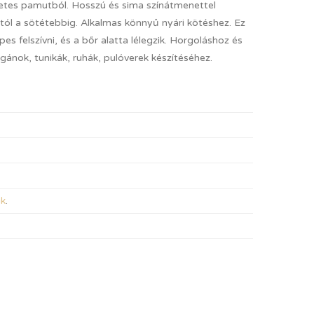
etes pamutból. Hosszú és sima színátmenettel
tól a sötétebbig. Alkalmas könnyű nyári kötéshez. Ez
 felszívni, és a bőr alatta lélegzik. Horgoláshoz és
igánok, tunikák, ruhák, pulóverek készítéséhez.
ik
.