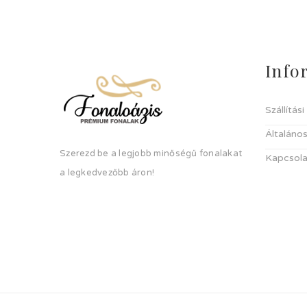
Info
Szállítás
Általános
Szerezd be a legjobb minőségű fonalakat
Kapcsola
a legkedvezőbb áron!