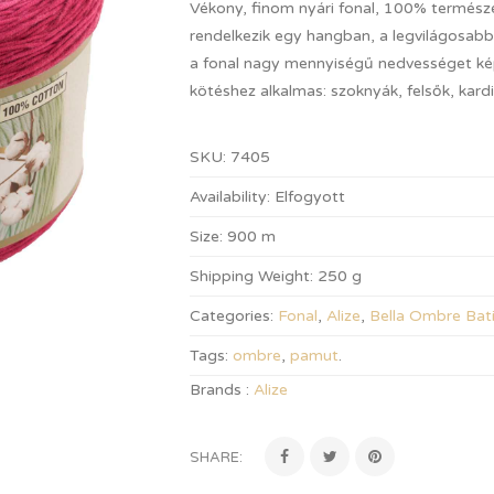
Vékony, finom nyári fonal, 100% termész
rendelkezik egy hangban, a legvilágosabb
a fonal nagy mennyiségű nedvességet képes
kötéshez alkalmas: szoknyák, felsők, kard
SKU:
7405
Availability:
Elfogyott
Size:
900 m
Shipping Weight:
250 g
Categories:
Fonal
,
Alize
,
Bella Ombre Bat
Tags:
ombre
,
pamut
.
Brands :
Alize
SHARE: