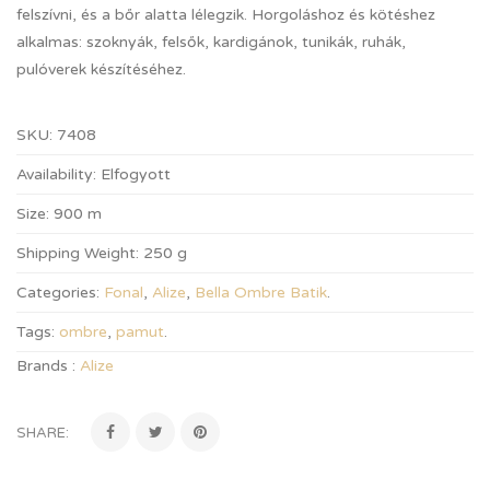
felszívni, és a bőr alatta lélegzik. Horgoláshoz és kötéshez
alkalmas: szoknyák, felsők, kardigánok, tunikák, ruhák,
pulóverek készítéséhez.
SKU:
7408
Availability:
Elfogyott
Size:
900 m
Shipping Weight:
250 g
Categories:
Fonal
,
Alize
,
Bella Ombre Batik
.
Tags:
ombre
,
pamut
.
Brands :
Alize
SHARE: