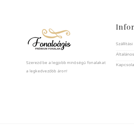
Info
Szállítás
Általános
Szerezd be a legjobb minőségű fonalakat
Kapcsola
a legkedvezőbb áron!