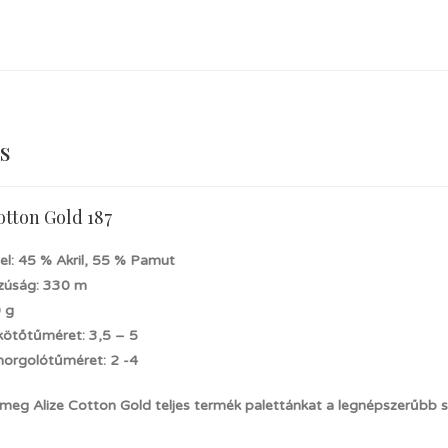
s
otton Gold 187
el: 45 % Akril, 55 % Pamut
zúság: 330 m
0 g
 kötőtűméret: 3,5 – 5
 horgolótűméret: 2 -4
 meg Alize Cotton Gold teljes termék palettánkat a legnépszerűbb 