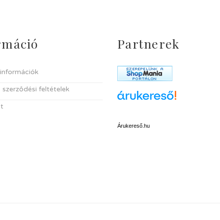
rmáció
Partnerek
i információk
 szerződési feltételek
t
Árukereső.hu