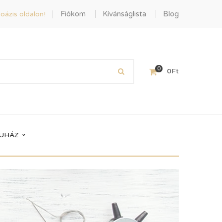
Fiókom
Kívánságlista
Blog
oázis oldalon!
0
0
Ft
UHÁZ