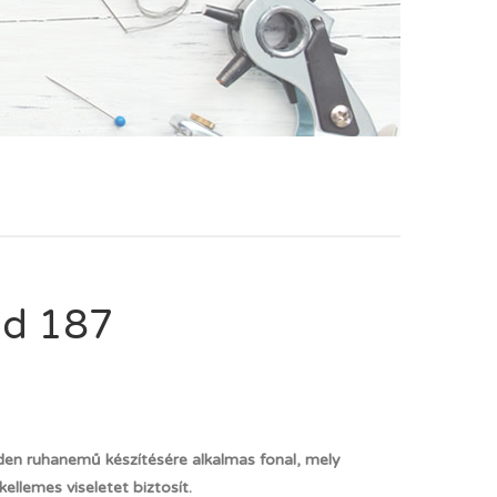
ld 187
den ruhanemű készítésére alkalmas fonal, mely
llemes viseletet biztosít.