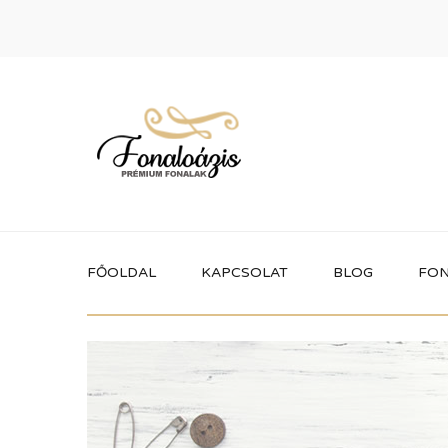
FŐOLDAL
KAPCSOLAT
BLOG
FON
Termékek
Itt megtalálhatod a fonaloázis által
forgalmazott összes terméket