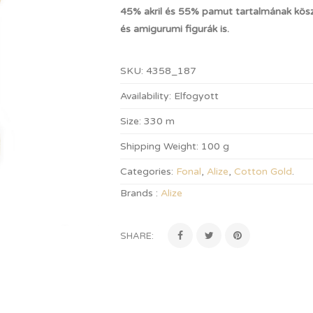
45% akril és 55% pamut tartalmának kösz
és amigurumi figurák is.
SKU:
4358_187
Availability:
Elfogyott
Size:
330 m
Shipping Weight:
100 g
Categories:
Fonal
,
Alize
,
Cotton Gold
.
Brands :
Alize
SHARE: