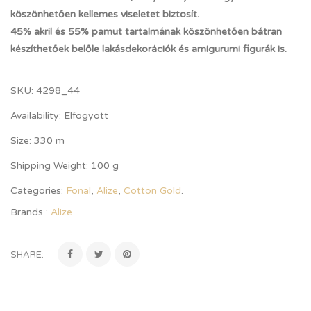
köszönhetően kellemes viseletet biztosít.
45% akril és 55% pamut tartalmának köszönhetően bátran
készíthetőek belőle lakásdekorációk és amigurumi figurák is.
SKU:
4298_44
Availability:
Elfogyott
Size:
330 m
Shipping Weight:
100 g
Categories:
Fonal
,
Alize
,
Cotton Gold
.
Brands :
Alize
SHARE: