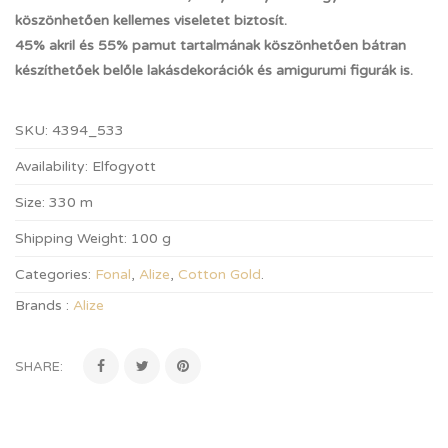
köszönhetően kellemes viseletet biztosít.
45% akril és 55% pamut tartalmának köszönhetően bátran
készíthetőek belőle lakásdekorációk és amigurumi figurák is.
SKU:
4394_533
Availability:
Elfogyott
Size:
330 m
Shipping Weight:
100 g
Categories:
Fonal
,
Alize
,
Cotton Gold
.
Brands :
Alize
SHARE: