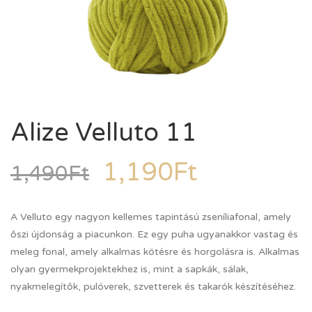
Alize Velluto 11
1,190
Ft
1,490
Ft
A Velluto egy nagyon kellemes tapintású zseníliafonal, amely
őszi újdonság a piacunkon. Ez egy puha ugyanakkor vastag és
meleg fonal, amely alkalmas kötésre és horgolásra is. Alkalmas
olyan gyermekprojektekhez is, mint a sapkák, sálak,
nyakmelegítők, pulóverek, szvetterek és takarók készítéséhez.