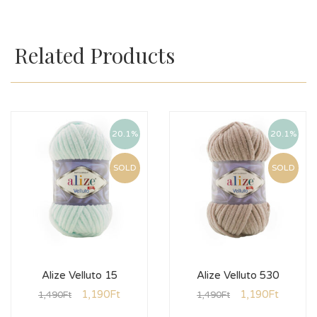
Related Products
20.1%
20.1%
SOLD
SOLD
Alize Velluto 15
Alize Velluto 530
1,190
Ft
1,190
Ft
1,490
Ft
1,490
Ft