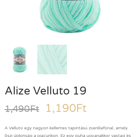
Alize Velluto 19
1,190
Ft
1,490
Ft
A Velluto egy nagyon kellemes tapintású zseníliafonal, amely
őszi újdonság a piacunkon. Ez egy puha ugyanakkor vastag és