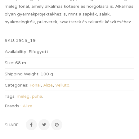
meleg fonal, amely alkalmas kötésre és horgolásra is. Alkalmas
olyan gyermekprojektekhez is, mint a sapkák, sálak,
nyakmelegítők, pulóverek, szvetterek és takarók készítéséhez.
SKU:
3915_19
Availability:
Elfogyott
Size:
68 m
Shipping Weight:
100 g
Categories:
Fonal
,
Alize
,
Velluto
.
Tags:
meleg
,
puha
.
Brands :
Alize
SHARE: