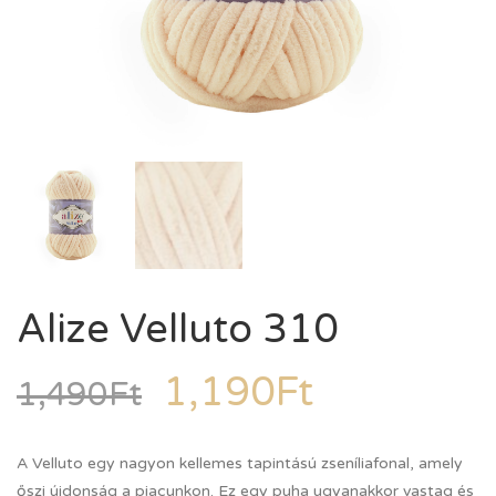
Alize Velluto 310
1,190
Ft
1,490
Ft
A Velluto egy nagyon kellemes tapintású zseníliafonal, amely
őszi újdonság a piacunkon. Ez egy puha ugyanakkor vastag és