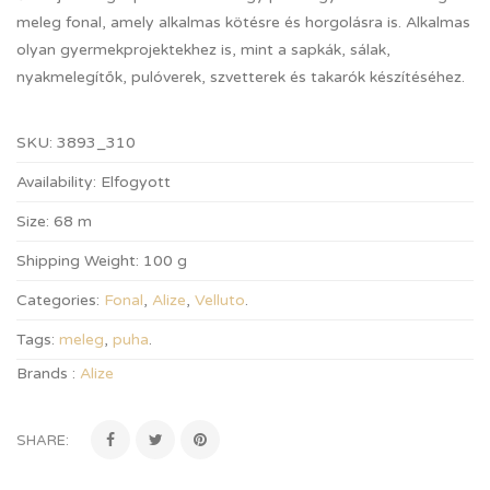
meleg fonal, amely alkalmas kötésre és horgolásra is. Alkalmas
olyan gyermekprojektekhez is, mint a sapkák, sálak,
nyakmelegítők, pulóverek, szvetterek és takarók készítéséhez.
SKU:
3893_310
Availability:
Elfogyott
Size:
68 m
Shipping Weight:
100 g
Categories:
Fonal
,
Alize
,
Velluto
.
Tags:
meleg
,
puha
.
Brands :
Alize
SHARE: