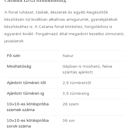
A fonal ruházat, táskák, ékszerek és egyéb kiegészítők
készítésén túl kivállóan alkalmas amigurumik, gyerekjátékok
készítéséhez is. A Catania fonal kötéshez, horgoláshoz is
egyaránt kiváló. Forgalmazó által megadott kezelési útmutató,
javaslatok:
Fő szín
Natur
Moshatóság
Gépben is mosható, fekve
szárítás ajánlott.
Ajánlott tűméret-től
2,5 tűmérettől
Ajánlott tűméret-ig
3,5 tűméretig
10×10-es kötéspróba
26 szem
szemek száma
10×10-es kötéspróba
36 sor
sorok száma