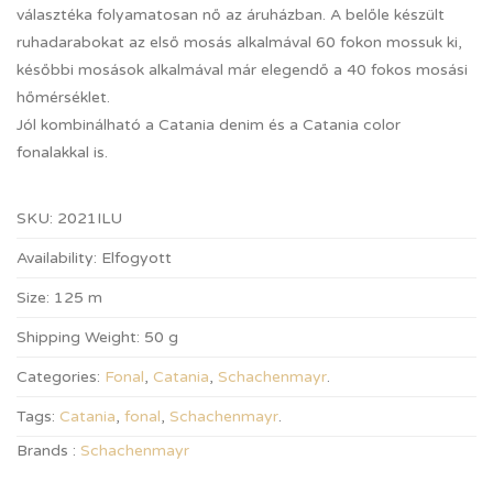
választéka folyamatosan nő az áruházban. A belőle készült
ruhadarabokat az első mosás alkalmával 60 fokon mossuk ki,
későbbi mosások alkalmával már elegendő a 40 fokos mosási
hőmérséklet.
Jól kombinálható a Catania denim és a Catania color
fonalakkal is.
SKU:
2021ILU
Availability:
Elfogyott
Size:
125 m
Shipping Weight:
50 g
Categories:
Fonal
,
Catania
,
Schachenmayr
.
Tags:
Catania
,
fonal
,
Schachenmayr
.
Brands :
Schachenmayr