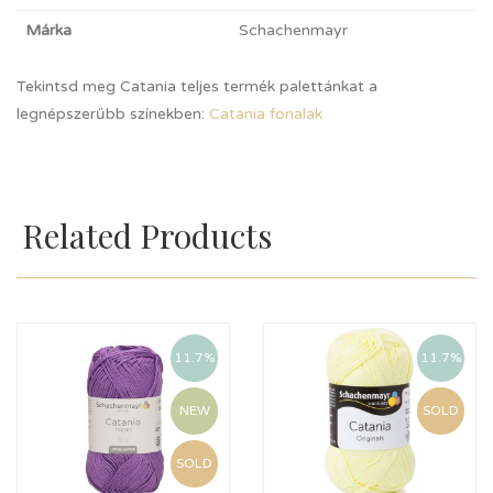
Márka
Schachenmayr
Tekintsd meg Catania teljes termék palettánkat a
legnépszerűbb színekben:
Catania fonalak
Related Products
11.7%
11.7%
NEW
SOLD
SOLD