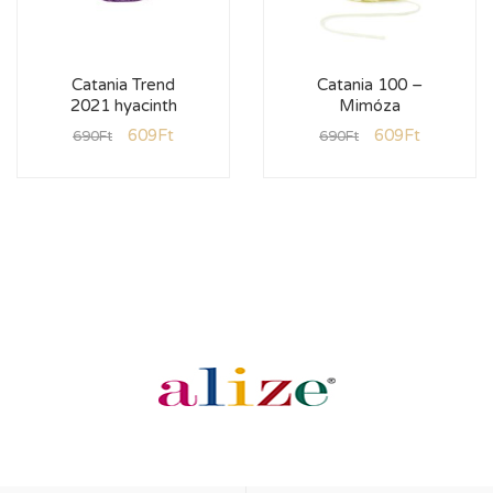
Catania Trend
Catania 100 –
2021 hyacinth
Mimóza
609
Ft
609
Ft
690
Ft
690
Ft