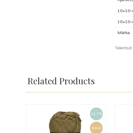
10×10-
10×10-e
Márka
Tekintsd
Related Products
11.7%
SOLD