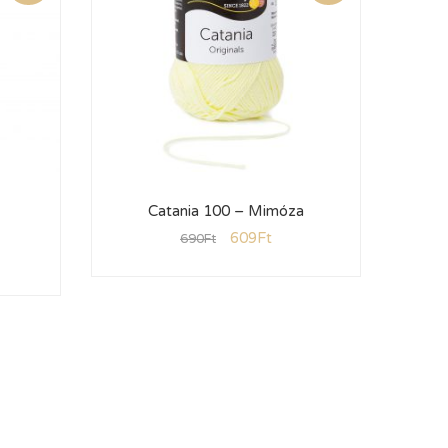
Catania 100 – Mimóza
Cat
609
Ft
690
Ft