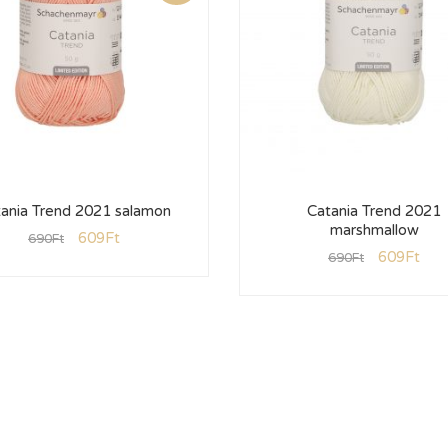
ania Trend 2021 salamon
Catania Trend 2021
marshmallow
609
Ft
690
Ft
609
Ft
690
Ft