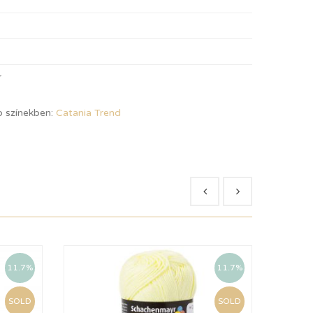
r
b színekben:
Catania Trend
11.7%
11.7%
SOLD
SOLD