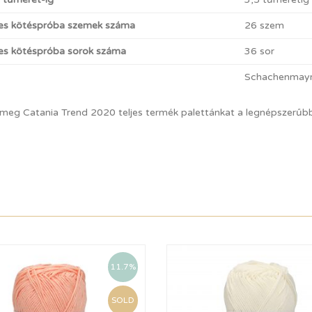
es kötéspróba szemek száma
26 szem
s kötéspróba sorok száma
36 sor
Schachenmay
 meg Catania Trend 2020 teljes termék palettánkat a legnépszerűb
11.7%
SOLD