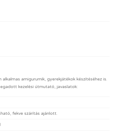
an alkalmas amigurumik, gyerekjátékok készítéséhez is.
megadott kezelési útmutató, javaslatok:
ató, fekve szárítás ajánlott.
l