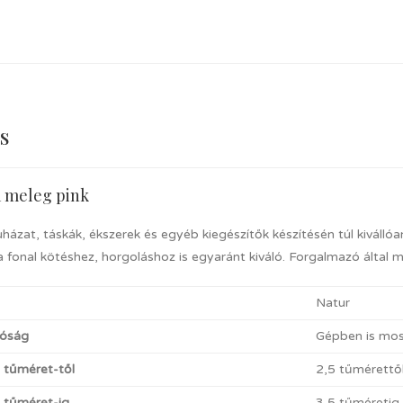
s
a meleg pink
uházat, táskák, ékszerek és egyéb kiegészítők készítésén túl kiválló
 fonal kötéshez, horgoláshoz is egyaránt kiváló. Forgalmazó által 
Natur
óság
Gépben is mosh
t tűméret-től
2,5 tűmérettő
t tűméret-ig
3,5 tűméretig