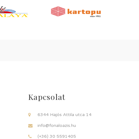
Kapcsolat
6344 Hajós Attila utca 14
info@fonaloazis.hu
(+36) 30 5591405