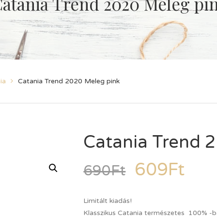
atania Trend 2020 Meleg pi
ia
Catania Trend 2020 Meleg pink
Catania Trend 
609
Ft
690
Ft
Limitált kiadás!
Klasszikus Catania természetes 100% -b