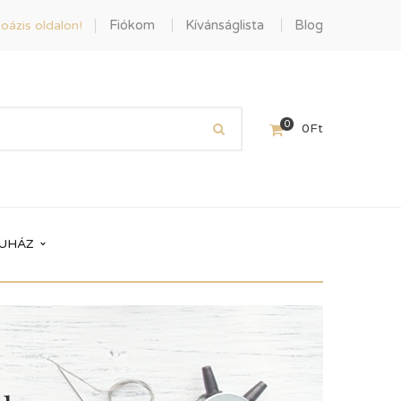
Fiókom
Kívánságlista
Blog
oázis oldalon!
0
0
Ft
UHÁZ