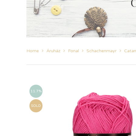
C
Home
Áruház
Fonal
Schachenmayr
Catan
11.7%
SOLD