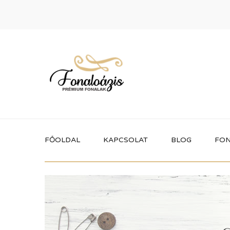
FŐOLDAL
KAPCSOLAT
BLOG
FON
Termékek
Itt megtalálhatod a fonaloázis által
forgalmazott összes terméket