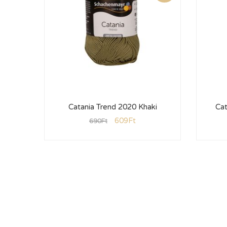
Catania Trend 2020 Khaki
Cat
609
Ft
690
Ft