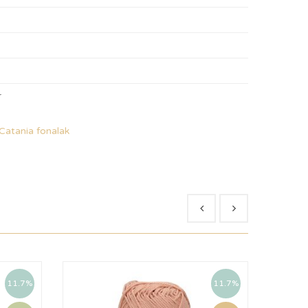
r
Catania fonalak
11.7%
11.7%