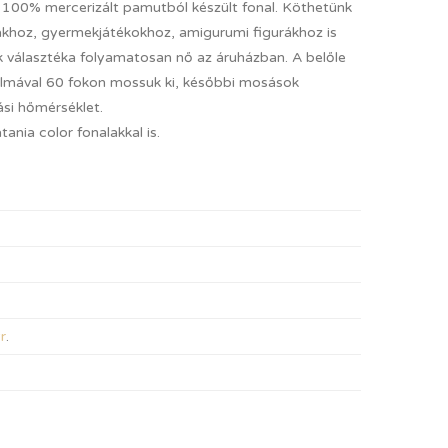
 100% mercerizált pamutból készült fonal. Köthetünk
uhákhoz, gyermekjátékokhoz, amigurumi figurákhoz is
ek választéka folyamatosan nő az áruházban. A belőle
almával 60 fokon mossuk ki, későbbi mosások
si hőmérséklet.
ania color fonalakkal is.
r
.