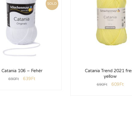
SOLD
Catania 106 – Fehér
Catania Trend 2021 fre
yellow
639
Ft
690
Ft
609
Ft
690
Ft