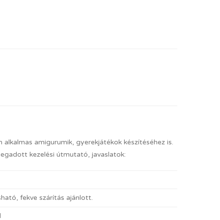
an alkalmas amigurumik, gyerekjátékok készítéséhez is.
megadott kezelési útmutató, javaslatok:
ató, fekve szárítás ajánlott.
l