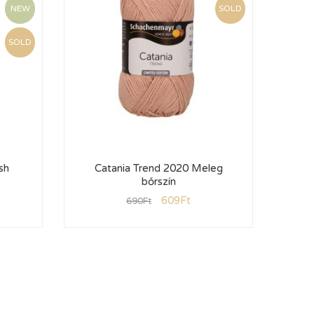
NEW
SOLD
SOLD
sh
Catania Trend 2020 Meleg
Ca
bőrszín
609
Ft
690
Ft