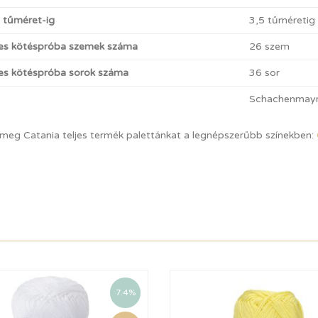
t tűméret-ig
3,5 tűméretig
es kötéspróba szemek száma
26 szem
s kötéspróba sorok száma
36 sor
Schachenmay
 meg Catania teljes termék palettánkat a legnépszerűbb színekben:
7.4%