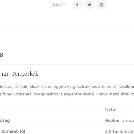
SHARE:
s
a 124-Tengerkék
uházat, táskák, ékszerek és egyéb kiegészítők készítésén túl kiválló
 fonal kötéshez, horgoláshoz is egyaránt kiváló. Forgalmazó által 
Natur
óság
Gépben is mosh
t tűméret-től
2,5 tűmérettő