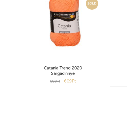
SOLD
Catania Trend 2020
Sárgadinnye
609
Ft
690
Ft