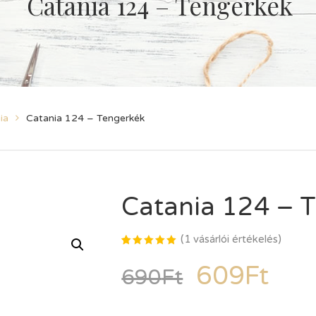
Catania 124 – Tengerkék
ia
Catania 124 – Tengerkék
Catania 124 – 
(
1
vásárlói értékelés)
Értékelés
1
5.00
az
609
Ft
690
Ft
5-ből,
értékelés
alapján