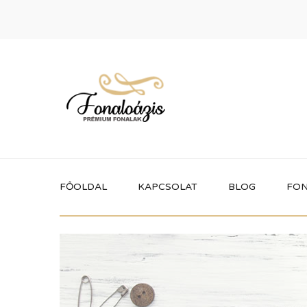
FŐOLDAL
KAPCSOLAT
BLOG
FON
Termékek
Itt megtalálhatod a fonaloázis által
forgalmazott összes terméket