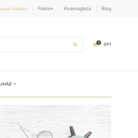
Fiókom
Kívánságlista
Blog
oázis oldalon!
0
0
Ft
UHÁZ