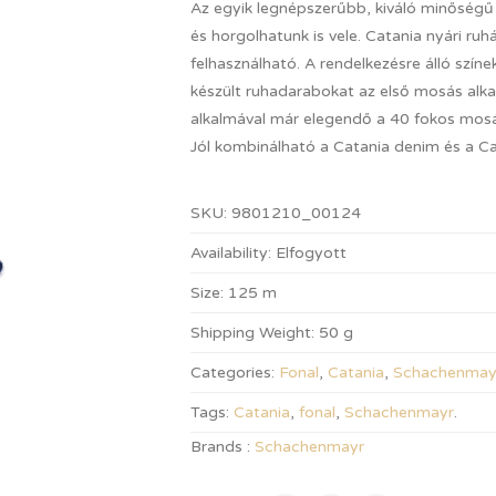
Az egyik legnépszerűbb, kiváló minőségű
és horgolhatunk is vele. Catania nyári r
felhasználható. A rendelkezésre álló szín
készült ruhadarabokat az első mosás alk
alkalmával már elegendő a 40 fokos mosá
Jól kombinálható a Catania denim és a Cat
SKU:
9801210_00124
Availability:
Elfogyott
Size:
125 m
Shipping Weight:
50 g
Categories:
Fonal
,
Catania
,
Schachenmay
Tags:
Catania
,
fonal
,
Schachenmayr
.
Brands :
Schachenmayr