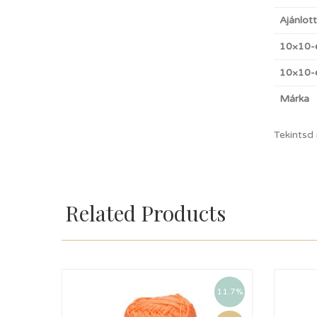
Ajánlot
10×10-
10×10-e
Márka
Tekintsd
Related Products
11.7%