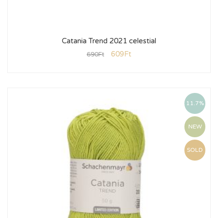
Catania Trend 2021 celestial
609
Ft
690
Ft
11.7%
NEW
SOLD