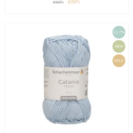
609
Ft
690
Ft
11.7%
NEW
SOLD