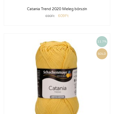
Catania Trend 2020 Meleg bőrszín
609
Ft
690
Ft
11.7%
SOLD