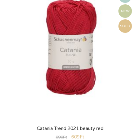
NEW
SOLD
Catania Trend 2021 beauty red
609
Ft
690
Ft