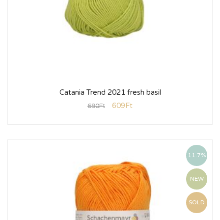
Catania Trend 2021 fresh basil
609
Ft
690
Ft
11.7%
NEW
SOLD