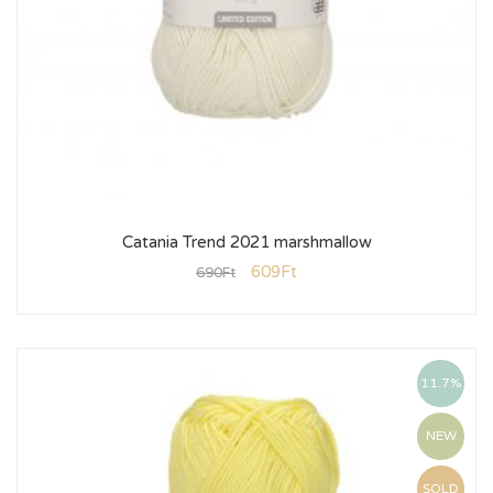
Catania Trend 2021 marshmallow
609
Ft
690
Ft
11.7%
NEW
SOLD