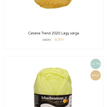
Catania Trend 2020 Lágy sárga
609
Ft
690
Ft
11.7%
SOLD