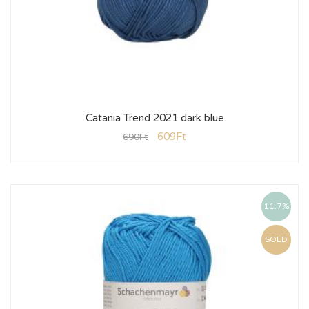
Catania Trend 2021 dark blue
609
Ft
690
Ft
11.7%
SOLD