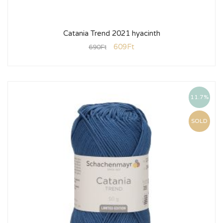
Catania Trend 2021 hyacinth
609
Ft
690
Ft
11.7%
SOLD