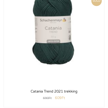
SOLD
Catania Trend 2021 trekking
609
Ft
690
Ft