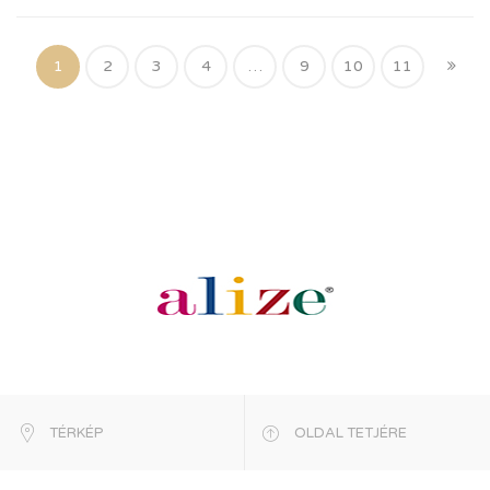
1
2
3
4
…
9
10
11
TÉRKÉP
OLDAL TETJÉRE