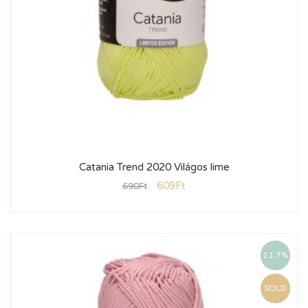
Catania Trend 2020 Világos lime
609
Ft
690
Ft
11.7%
SOLD