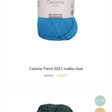
Catania Trend 2021 malibu blue
609
Ft
690
Ft
11.7%