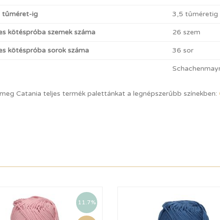
t tűméret-ig
3,5 tűméretig
es kötéspróba szemek száma
26 szem
s kötéspróba sorok száma
36 sor
Schachenmay
 meg Catania teljes termék palettánkat a legnépszerűbb színekben:
11.7%