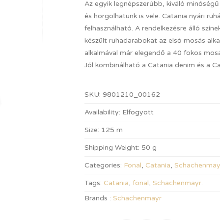
Az egyik legnépszerűbb, kiváló minőségű
és horgolhatunk is vele. Catania nyári r
felhasználható. A rendelkezésre álló szín
készült ruhadarabokat az első mosás alk
alkalmával már elegendő a 40 fokos mosá
Jól kombinálható a Catania denim és a Cat
SKU:
9801210_00162
Availability:
Elfogyott
Size:
125 m
Shipping Weight:
50 g
Categories:
Fonal
,
Catania
,
Schachenmay
Tags:
Catania
,
fonal
,
Schachenmayr
.
Brands :
Schachenmayr