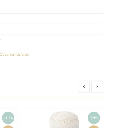
r
Catania fonalak
11.7%
7.4%