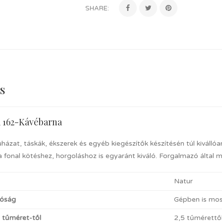
SHARE:
s
a 162-Kávébarna
uházat, táskák, ékszerek és egyéb kiegészítők készítésén túl kiválló
 fonal kötéshez, horgoláshoz is egyaránt kiváló. Forgalmazó által 
Natur
óság
Gépben is mosh
t tűméret-től
2,5 tűmérettő