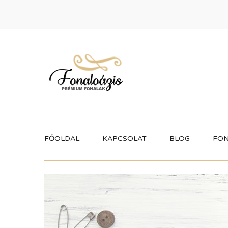
FŐOLDAL
KAPCSOLAT
BLOG
FON
Termékek
Itt megtalálhatod a fonaloázis által
forgalmazott összes terméket