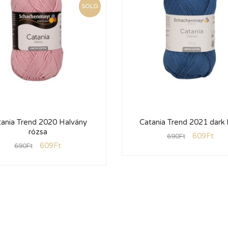
SOLD
ania Trend 2020 Halvány
Catania Trend 2021 dark 
rózsa
609
Ft
690
Ft
609
Ft
690
Ft