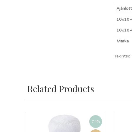
Ajánlot
10×10-
10×10-e
Márka
Tekintsd
Related Products
7.4%