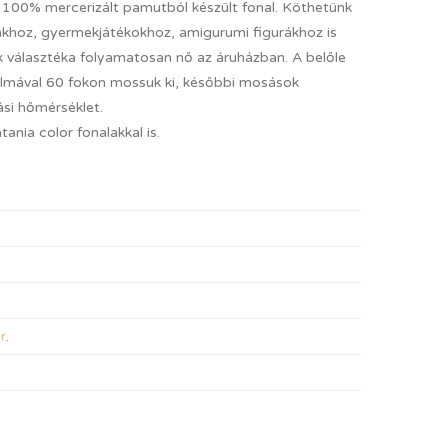
 100% mercerizált pamutból készült fonal. Köthetünk
uhákhoz, gyermekjátékokhoz, amigurumi figurákhoz is
ek választéka folyamatosan nő az áruházban. A belőle
almával 60 fokon mossuk ki, későbbi mosások
si hőmérséklet.
ania color fonalakkal is.
r
.