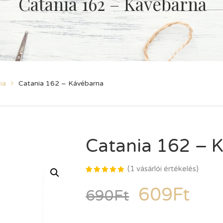
Catania 162 – Kávébarna
ia
Catania 162 – Kávébarna
Catania 162 – 
(
1
vásárlói értékelés)
Értékelés
1
5.00
az
609
Ft
690
Ft
5-ből,
értékelés
alapján