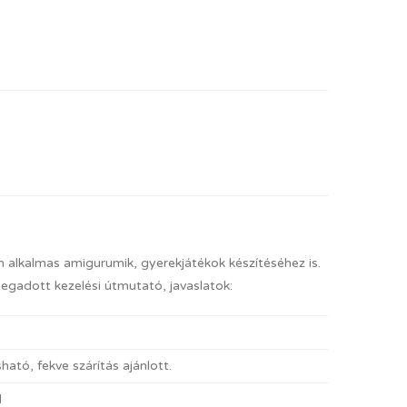
an alkalmas amigurumik, gyerekjátékok készítéséhez is.
megadott kezelési útmutató, javaslatok:
ató, fekve szárítás ajánlott.
l