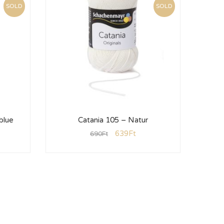
SOLD
SOLD
blue
Catania 105 – Natur
639
Ft
690
Ft