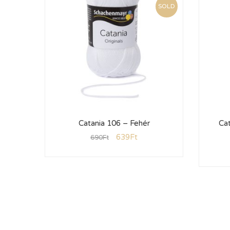
SOLD
Catania 106 – Fehér
Cat
639
Ft
690
Ft