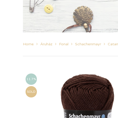
Home
Áruház
Fonal
Schachenmayr
Catan
11.7%
SOLD