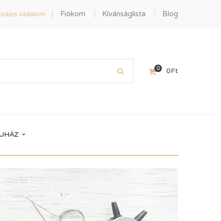
Fiókom
Kívánságlista
Blog
oázis oldalon!
0
0
Ft
UHÁZ