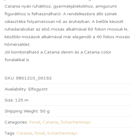
Catania nyári ruhákhoz, gyermekjátékokhoz, amigurumi
figurákhoz is felhasználható. A rendelkezésre álló színek
választéka folyamatosan nő az áruházban. A belőle készült
ruhadarabokat az első mosás alkalmával 60 fokon mossuk ki,
későbbi mosások alkalmával már elegendő a 40 fokos mosási
hőmérséklet.
Jól kombinálható a Catania denim és a Catania color
fonalakkal is.
SKU:
9801210_00192
Availability:
Elfogyott
Size:
125 m
Shipping Weight:
50 g
Categories:
Fonal
,
Catania
,
Schachenmayr
.
Tags:
Catania
,
fonal
,
Schachenmayr
.