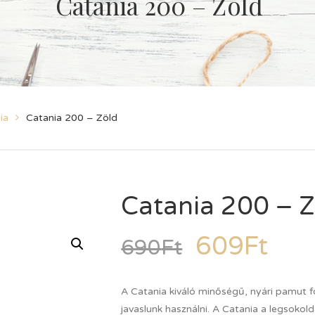
Catania 200 – Zöld
ia
Catania 200 – Zöld
Catania 200 – Z
609
Ft
690
Ft
A Catania kiváló minőségű, nyári pamut 
javaslunk használni. A Catania a legsokol