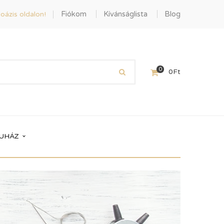
Fiókom
Kívánságlista
Blog
oázis oldalon!
0
0
Ft
UHÁZ