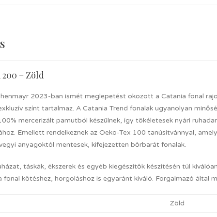
s
 200 – Zöld
henmayr 2023-ban ismét meglepetést okozott a Catania fonal rajongó
exkluzív színt tartalmaz. A Catania Trend fonalak ugyanolyan minő
 100% mercerizált pamutból készülnek, így tökéletesek nyári ruhada
ához. Emellett rendelkeznek az Oeko-Tex 100 tanúsítvánnyal, amely
vegyi anyagoktól mentesek, kifejezetten bőrbarát fonalak.
uházat, táskák, ékszerek és egyéb kiegészítők készítésén túl kiválóa
 fonal kötéshez, horgoláshoz is egyaránt kiváló. Forgalmazó által 
Zöld