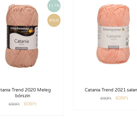
11.7%
SOLD
tania Trend 2020 Meleg
Catania Trend 2021 sal
bőrszín
609
Ft
690
Ft
609
Ft
690
Ft