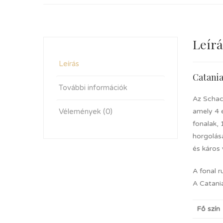
Leírá
Leírás
Catania
További információk
Az Schac
Vélemények (0)
amely 4 
fonalak,
horgolás
és káros 
A fonal r
A Catania
Fő szín