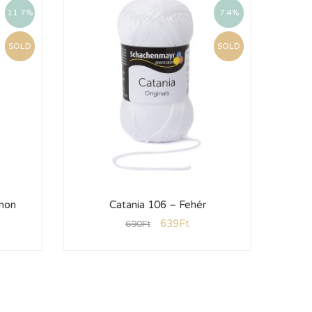
11.7%
7.4%
SOLD
SOLD
amon
Catania 106 – Fehér
639
Ft
690
Ft