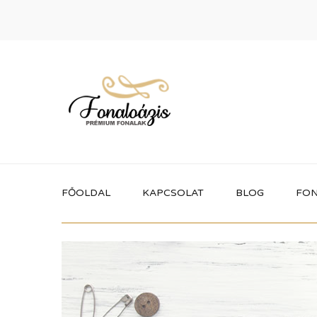
FŐOLDAL
KAPCSOLAT
BLOG
FON
Termékek
Itt megtalálhatod a fonaloázis által
forgalmazott összes terméket