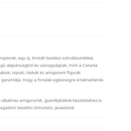
inak, egy új, limitált kiadású színválasztékkal,
ségű alapanyagból és vastagságúak, mint a Catania
rabok, topok, táskák és amigurumi figurák
 garantálja, hogy a fonalak egészségre ártalmatlanok
n alkalmas amigurumik, gyerekjátékok készítéséhez is.
megadott kezelési útmutató, javaslatok: