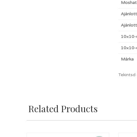
Moshat
Ajánlot
Ajánlot
10×10-
10×10-e
Márka
Tekintsd
Related Products