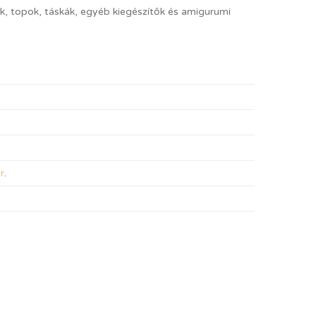
sők, topok, táskák, egyéb kiegészítők és amigurumi
r
.