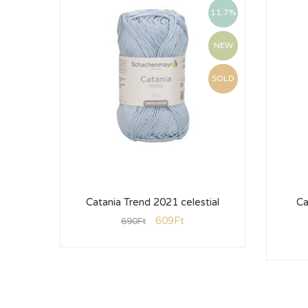
11.7%
NEW
SOLD
Catania Trend 2021 celestial
Ca
609
Ft
690
Ft