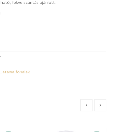
ató, fekve szárítás ajánlott.
l
r
Catania fonalak