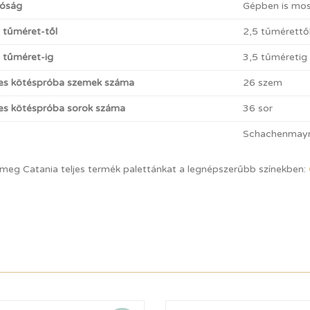
óság
Gépben is mosh
t tűméret-től
2,5 tűmérettő
t tűméret-ig
3,5 tűméretig
es kötéspróba szemek száma
26 szem
s kötéspróba sorok száma
36 sor
Schachenmay
 meg Catania teljes termék palettánkat a legnépszerűbb színekben: