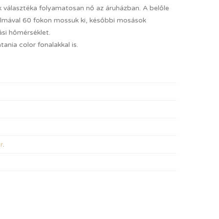
ek választéka folyamatosan nő az áruházban. A belőle
almával 60 fokon mossuk ki, későbbi mosások
si hőmérséklet.
ania color fonalakkal is.
r
.