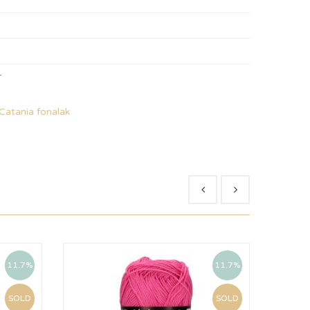
r
Catania fonalak
11.7%
11.7%
SOLD
SOLD