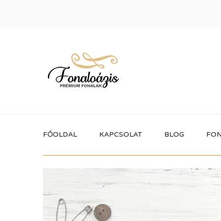
FŐOLDAL
KAPCSOLAT
BLOG
FON
Termékek
Itt megtalálhatod a fonaloázis által
forgalmazott összes terméket