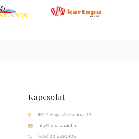
Kapcsolat
6344 Hajós Attila utca 14
info@fonaloazis.hu
(+36) 30 5591405