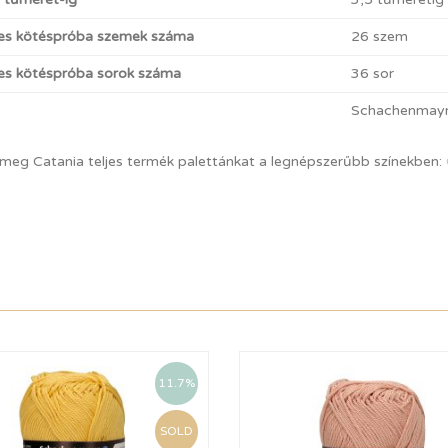
es kötéspróba szemek száma
26 szem
s kötéspróba sorok száma
36 sor
Schachenmay
 meg Catania teljes termék palettánkat a legnépszerűbb színekben:
11.7%
SOLD