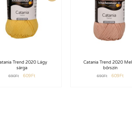
atania Trend 2020 Lágy
Catania Trend 2020 Me
sárga
bőrszín
609
Ft
609
Ft
690
Ft
690
Ft