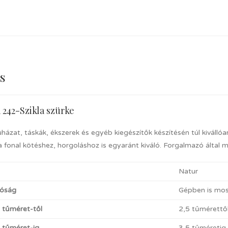
s
 242-Szikla szürke
uházat, táskák, ékszerek és egyéb kiegészítők készítésén túl kiválló
 fonal kötéshez, horgoláshoz is egyaránt kiváló. Forgalmazó által 
Natur
óság
Gépben is mosh
t tűméret-től
2,5 tűmérettő
t tűméret-ig
3,5 tűméretig