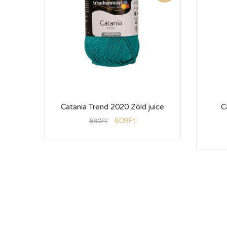
Catania Trend 2020 Zöld juice
C
609
Ft
690
Ft