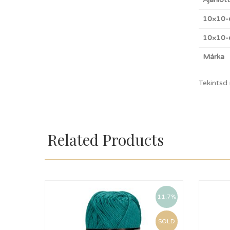
10×10-
10×10-e
Márka
Tekintsd
Related Products
11.7%
SOLD