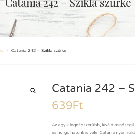
Catania 242 – Szikla szürke
ia
Catania 242 – Szikla szürke
Catania 242 – S
639
Ft
Az egyik legnépszerűbb, kiváló minőségű
és horgolhatunk is vele. Catania nyári r