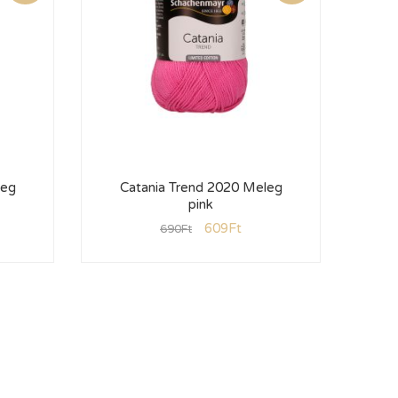
leg
Catania Trend 2020 Meleg
Ca
pink
609
Ft
690
Ft