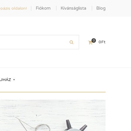
Fiókom
Kívánságlista
Blog
oázis oldalon!
0
0
Ft
UHÁZ