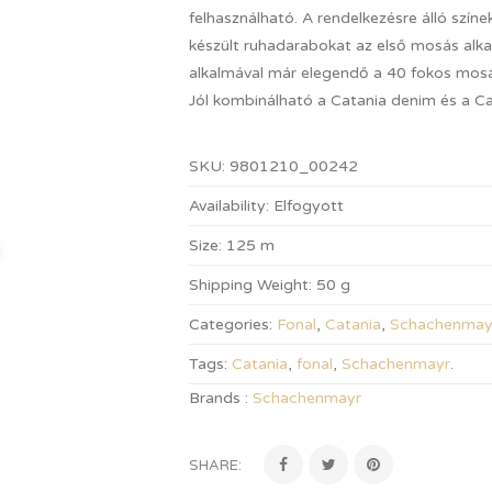
felhasználható. A rendelkezésre álló szín
készült ruhadarabokat az első mosás alk
alkalmával már elegendő a 40 fokos mosá
Jól kombinálható a Catania denim és a Cat
SKU:
9801210_00242
Availability:
Elfogyott
Size:
125 m
Shipping Weight:
50 g
Categories:
Fonal
,
Catania
,
Schachenmay
Tags:
Catania
,
fonal
,
Schachenmayr
.
Brands :
Schachenmayr
SHARE: