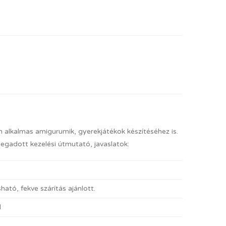
an alkalmas amigurumik, gyerekjátékok készítéséhez is.
megadott kezelési útmutató, javaslatok:
ató, fekve szárítás ajánlott.
l