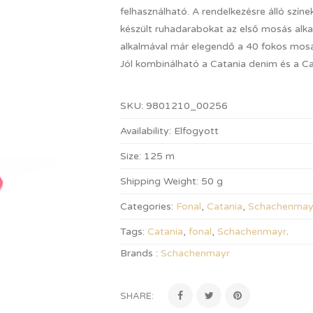
felhasználható. A rendelkezésre álló szín
készült ruhadarabokat az első mosás alk
alkalmával már elegendő a 40 fokos mosá
Jól kombinálható a Catania denim és a Cat
SKU:
9801210_00256
Availability:
Elfogyott
Size:
125 m
Shipping Weight:
50 g
Categories:
Fonal
,
Catania
,
Schachenmay
Tags:
Catania
,
fonal
,
Schachenmayr
.
Brands :
Schachenmayr
SHARE: