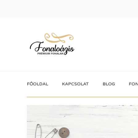
FŐOLDAL
KAPCSOLAT
BLOG
FON
Termékek
Itt megtalálhatod a fonaloázis által
forgalmazott összes terméket