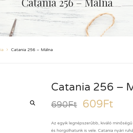
Catania 256 – Málna
ia
Catania 256 – Málna
Catania 256 – 
609
Ft
690
Ft
Az egyik legnépszerűbb, kiváló minőségű
és horgolhatunk is vele. Catania nyári r