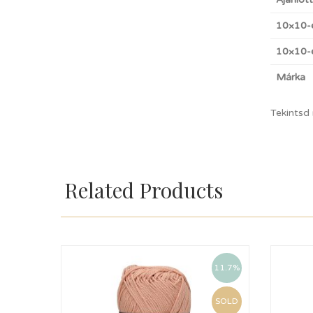
10×10-
10×10-e
Márka
Tekintsd
Related Products
11.7%
SOLD