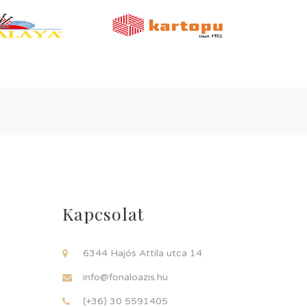
Kapcsolat
6344 Hajós Attila utca 14
info@fonaloazis.hu
(+36) 30 5591405