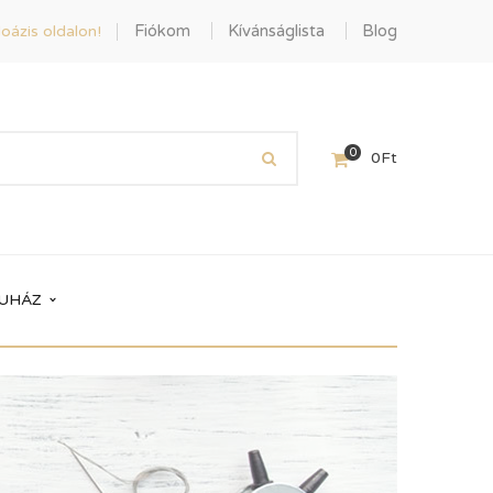
Fiókom
Kívánságlista
Blog
oázis oldalon!
0
0
Ft
UHÁZ