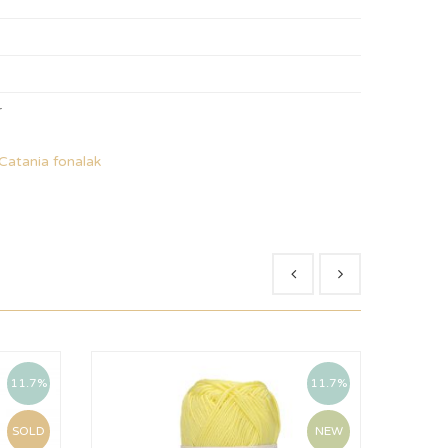
r
Catania fonalak
11.7%
11.7%
SOLD
NEW