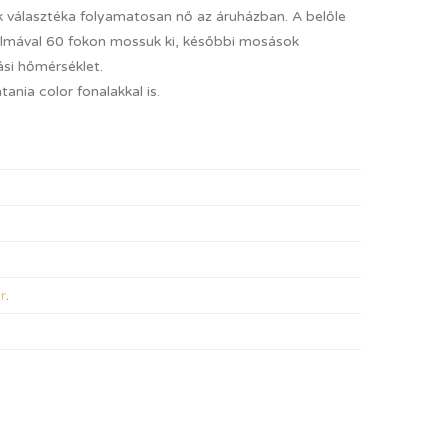
ek választéka folyamatosan nő az áruházban. A belőle
almával 60 fokon mossuk ki, későbbi mosások
si hőmérséklet.
ania color fonalakkal is.
r
.