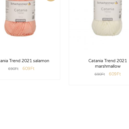
ania Trend 2021 salamon
Catania Trend 2021
marshmallow
609
Ft
690
Ft
609
Ft
690
Ft