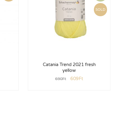
SOLD
Catania Trend 2021 fresh
Ca
yellow
609
Ft
690
Ft