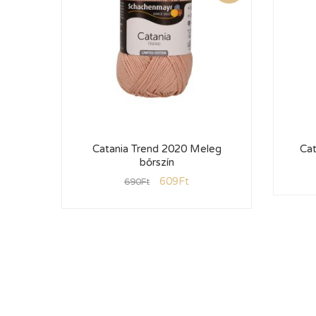
Catania Trend 2020 Meleg
Cat
bőrszín
609
Ft
690
Ft