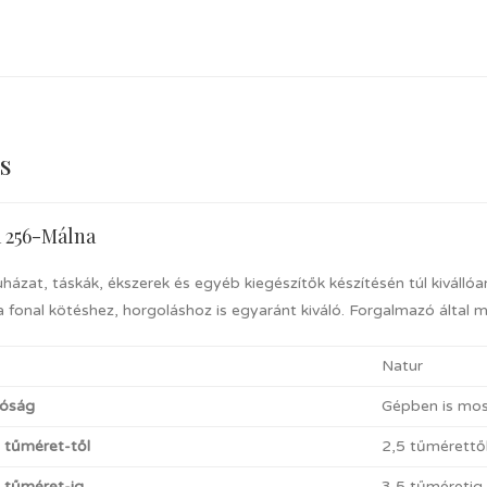
s
a 256-Málna
uházat, táskák, ékszerek és egyéb kiegészítők készítésén túl kiválló
 fonal kötéshez, horgoláshoz is egyaránt kiváló. Forgalmazó által 
Natur
óság
Gépben is mosh
t tűméret-től
2,5 tűmérettő
t tűméret-ig
3,5 tűméretig