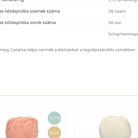
es kötéspróba szemek száma
26 szem
s kötéspróba sorok száma
36 sor
Schachenmay
 meg Catania teljes termék palettánkat a legnépszerűbb színekben:
11.7%
SOLD