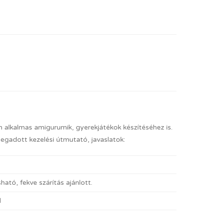
an alkalmas amigurumik, gyerekjátékok készítéséhez is.
megadott kezelési útmutató, javaslatok:
ató, fekve szárítás ajánlott.
l