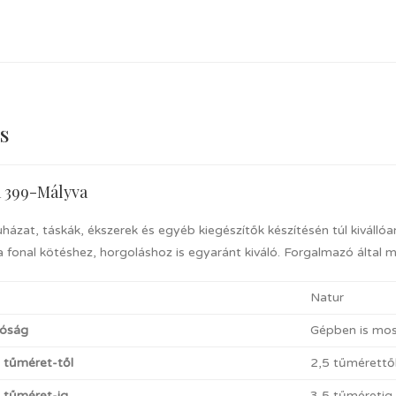
s
a 399-Mályva
uházat, táskák, ékszerek és egyéb kiegészítők készítésén túl kiválló
 fonal kötéshez, horgoláshoz is egyaránt kiváló. Forgalmazó által 
Natur
óság
Gépben is mosh
t tűméret-től
2,5 tűmérettő
t tűméret-ig
3,5 tűméretig