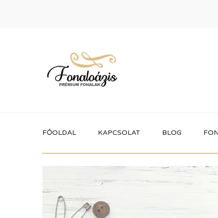
FŐOLDAL
KAPCSOLAT
BLOG
FON
Termékek
Itt megtalálhatod a fonaloázis által
forgalmazott összes terméket