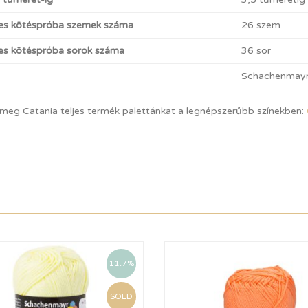
es kötéspróba szemek száma
26 szem
s kötéspróba sorok száma
36 sor
Schachenmay
 meg Catania teljes termék palettánkat a legnépszerűbb színekben:
11.7%
SOLD