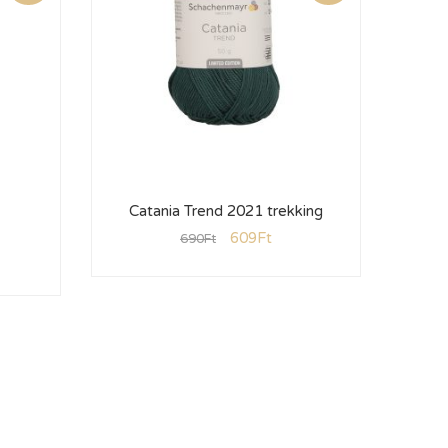
Catania Trend 2021 trekking
Cat
609
Ft
690
Ft