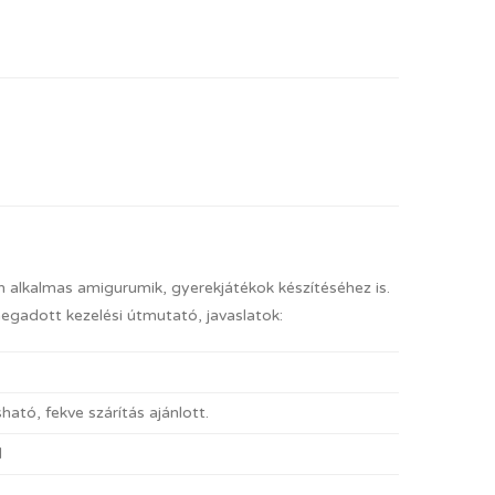
an alkalmas amigurumik, gyerekjátékok készítéséhez is.
megadott kezelési útmutató, javaslatok:
ató, fekve szárítás ajánlott.
l