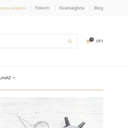
Fiókom
Kívánságlista
Blog
oázis oldalon!
0
0
Ft
UHÁZ