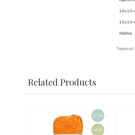
10×10-
10×10-e
Márka
Tekintsd
Related Products
11.7%
NEW