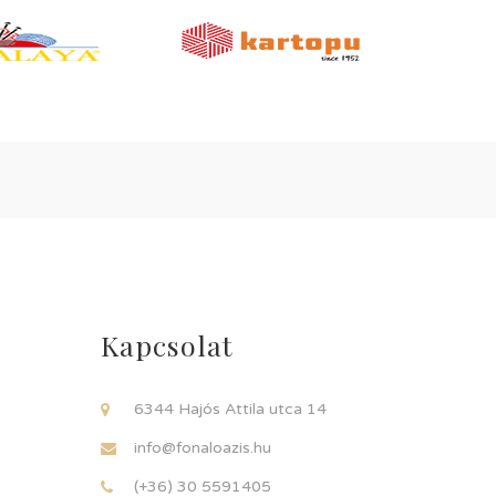
Kapcsolat
6344 Hajós Attila utca 14
info@fonaloazis.hu
(+36) 30 5591405