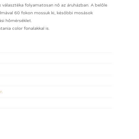
ek választéka folyamatosan nő az áruházban. A belőle
almával 60 fokon mossuk ki, későbbi mosások
si hőmérséklet.
ania color fonalakkal is.
r
.