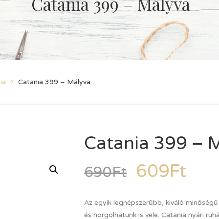
Catania 399 – Mályva
ia
Catania 399 – Mályva
Catania 399 – 
609
Ft
690
Ft
Az egyik legnépszerűbb, kiváló minőségű
és horgolhatunk is vele. Catania nyári r