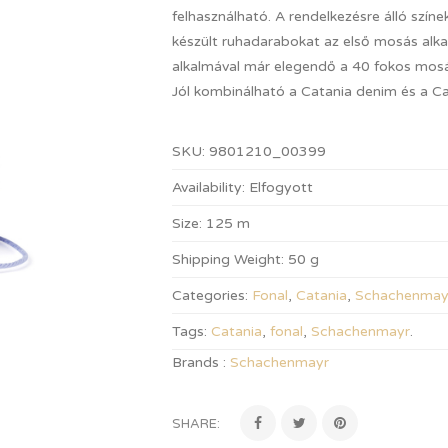
felhasználható. A rendelkezésre álló szín
készült ruhadarabokat az első mosás alk
alkalmával már elegendő a 40 fokos mosá
Jól kombinálható a Catania denim és a Cat
SKU:
9801210_00399
Availability:
Elfogyott
Size:
125 m
Shipping Weight:
50 g
Categories:
Fonal
,
Catania
,
Schachenmay
Tags:
Catania
,
fonal
,
Schachenmayr
.
Brands :
Schachenmayr
SHARE: