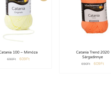
Catania 100 – Mimóza
Catania Trend 2020
Sárgadinnye
609
Ft
690
Ft
609
Ft
690
Ft