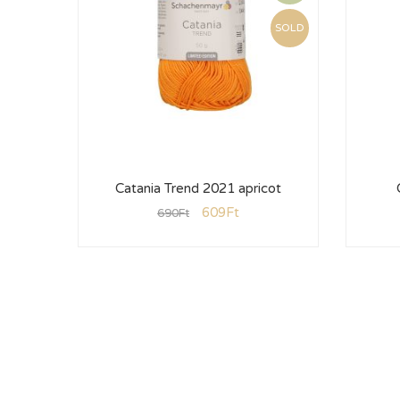
SOLD
Catania Trend 2021 apricot
609
Ft
690
Ft