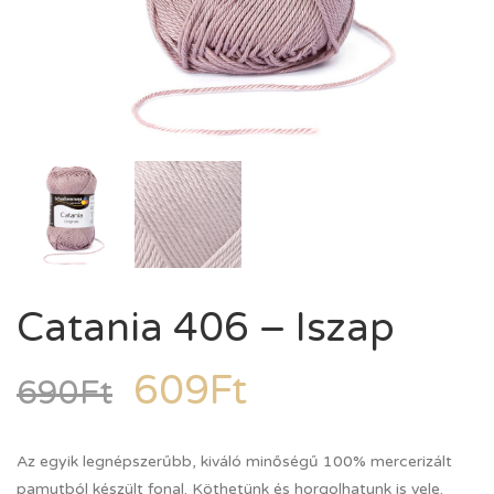
Catania 406 – Iszap
609
Ft
690
Ft
Az egyik legnépszerűbb, kiváló minőségű 100% mercerizált
pamutból készült fonal. Köthetünk és horgolhatunk is vele.