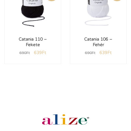
Catania 110 –
Catania 106 –
Fekete
Fehér
639
Ft
639
Ft
690
Ft
690
Ft