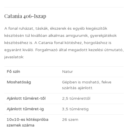
Catania 406-Iszap
A fonal ruházat, táskák, ékszerek és egyéb kiegészítők
készítésén túl kivállóan alkalmas amigurumik, gyerekjátékok
készítéséhez is. A Catania fonal kötéshez, horgoláshoz is
egyaránt kiváló. Forgalmazó által megadott kezelési útmutató,
javaslatok:
Fő szín
Natur
Moshatóság
Gépben is mosható, fekve
szárítás ajánlott.
Ajánlott tűméret-től
2,5 tűmérettől
Ajánlott tűméret-ig
3,5 tűméretig
10×10-es kötéspróba
26 szem
szemek száma