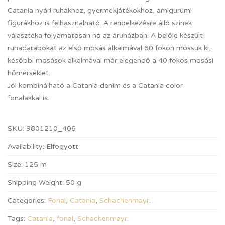
Catania nyári ruhákhoz, gyermekjátékokhoz, amigurumi
figurákhoz is felhasználható. A rendelkezésre álló színek
választéka folyamatosan nő az áruházban. A belőle készült
ruhadarabokat az első mosás alkalmával 60 fokon mossuk ki,
későbbi mosások alkalmával már elegendő a 40 fokos mosási
hőmérséklet.
Jól kombinálható a Catania denim és a Catania color
fonalakkal is.
SKU:
9801210_406
Availability:
Elfogyott
Size:
125 m
Shipping Weight:
50 g
Categories:
Fonal
,
Catania
,
Schachenmayr
.
Tags:
Catania
,
fonal
,
Schachenmayr
.