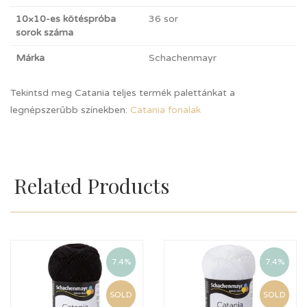
10×10-es kötéspróba
36 sor
sorok száma
Márka
Schachenmayr
Tekintsd meg Catania teljes termék palettánkat a
legnépszerűbb színekben:
Catania fonalak
Related Products
7.4%
7.4%
SOLD
SOLD