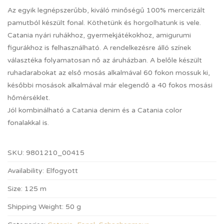
Az egyik legnépszerűbb, kiváló minőségű 100% mercerizált
pamutból készült fonal. Köthetünk és horgolhatunk is vele.
Catania nyári ruhákhoz, gyermekjátékokhoz, amigurumi
figurákhoz is felhasználható. A rendelkezésre álló színek
választéka folyamatosan nő az áruházban. A belőle készült
ruhadarabokat az első mosás alkalmával 60 fokon mossuk ki,
későbbi mosások alkalmával már elegendő a 40 fokos mosási
hőmérséklet.
Jól kombinálható a Catania denim és a Catania color
fonalakkal is.
SKU:
9801210_00415
Availability:
Elfogyott
Size:
125 m
Shipping Weight:
50 g