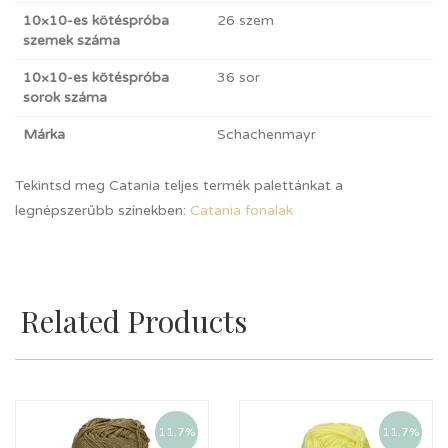
10×10-es kötéspróba
26 szem
szemek száma
10×10-es kötéspróba
36 sor
sorok száma
Márka
Schachenmayr
Tekintsd meg Catania teljes termék palettánkat a
legnépszerűbb színekben:
Catania fonalak
Related Products
11.7%
11.7%