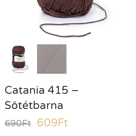
Catania 415 –
Sötétbarna
609
Ft
690
Ft