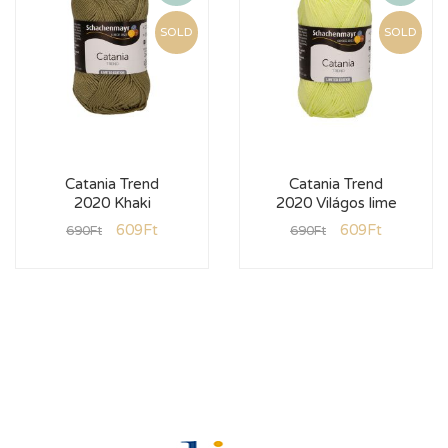
SOLD
SOLD
Catania Trend
Catania Trend
2020 Khaki
2020 Világos lime
609
Ft
609
Ft
690
Ft
690
Ft