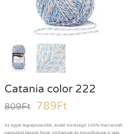
Catania color 222
789
Ft
809
Ft
Az egyik legnépszerűbb, kiváló minőségű 100% mercerizált
pamutból készült fonal. Köthetünk és horgolhatunk is vele.