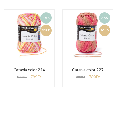
2.5%
2.5%
SOLD
SOLD
Catania color 214
Catania color 227
789
Ft
789
Ft
809
Ft
809
Ft