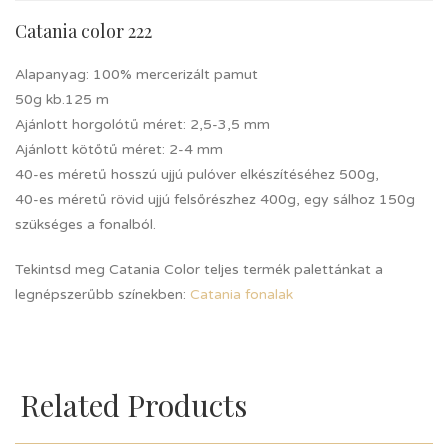
Catania color 222
Alapanyag: 100% mercerizált pamut
50g kb.125 m
Ajánlott horgolótű méret: 2,5-3,5 mm
Ajánlott kötőtű méret: 2-4 mm
40-es méretű hosszú ujjú pulóver elkészítéséhez 500g,
40-es méretű rövid ujjú felsőrészhez 400g, egy sálhoz 150g
szükséges a fonalból.
Tekintsd meg Catania Color teljes termék palettánkat a
legnépszerűbb színekben:
Catania fonalak
Related Products