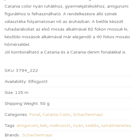
Catania color nyári ruhákhoz, gyermekjátékokhoz, amigurumi
figurákhoz is felhasználható. A rendelkezésre álló színek
választéka folyamatosan nő az áruházban. A belőle készült
ruhadarabokat az első mosás alkalmával 60 fokon mossuk ki,
későbbi mosások alkalmával már elegendő a 40 fokos mosási
hőmérséklet.
Jól kombinálható a Catania és a Catania denim fonalakkal is.
SKU:
3794_222
Availability:
Elfogyott
Size:
125 m
Shipping Weight:
50 g
Categories:
Fonal
,
Catania Color
,
Schachenmayr
.
Tags:
amigurumi
,
kék
,
melírozott
,
nyári
,
szellős
,
színátmenetes
.
Brands :
Schachenmayr