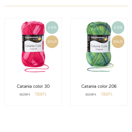
2.5%
2.5%
SOLD
SOLD
Catania color 30
Catania color 206
789
Ft
789
Ft
809
Ft
809
Ft