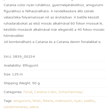
Catania color nyári ruhákhoz, gyermekjátékokhoz, amigurumi
figurákhoz is felhasználható. A rendelkezésre álló színek
választéka folyamatosan nő az áruházban. A belőle készült
ruhadarabokat az első mosás alkalmával 60 fokon mossuk ki,
későbbi mosások alkalmával már elegendő a 40 fokos mosási
hőmérséklet.
Jól kombinálható a Catania és a Catania denim fonalakkal is.
SKU:
3839_00234
Availability:
Elfogyott
Size:
125 m
Shipping Weight:
50 g
Categories:
Fonal
,
Catania Color
,
Schachenmayr
.
Tags:
amigurumi
,
fehér
,
fekete
,
melírozott
,
nyári
,
szellős
,
színátmenetes
,
zebra
.