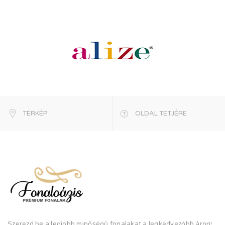
TÉRKÉP
OLDAL TETJÉRE
Szerezd be a legjobb minőségű fonalakat a legkedvezőbb áron!