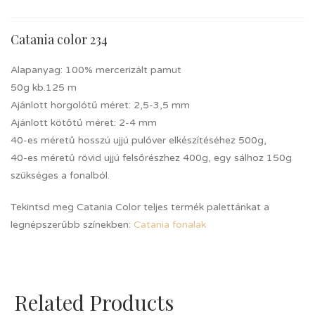
Catania color 234
Alapanyag: 100% mercerizált pamut
50g kb.125 m
Ajánlott horgolótű méret: 2,5-3,5 mm
Ajánlott kötőtű méret: 2-4 mm
40-es méretű hosszú ujjú pulóver elkészítéséhez 500g,
40-es méretű rövid ujjú felsőrészhez 400g, egy sálhoz 150g
szükséges a fonalból.
Tekintsd meg Catania Color teljes termék palettánkat a
legnépszerűbb színekben:
Catania fonalak
Related Products