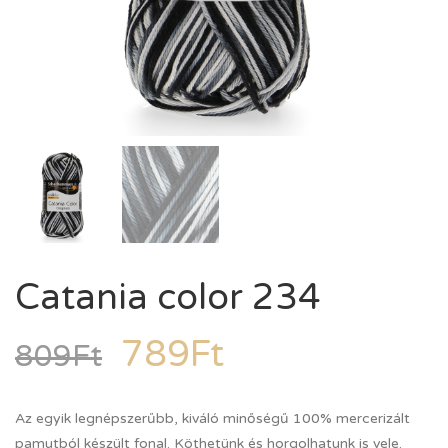
Catania color 234
789
Ft
809
Ft
Az egyik legnépszerűbb, kiváló minőségű 100% mercerizált
pamutból készült fonal. Köthetünk és horgolhatunk is vele.