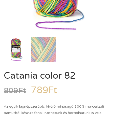
Catania color 82
789
Ft
809
Ft
Az egyik legnépszerűbb, kiváló minőségű 100% mercerizált
pamutból készült fonal. Köthetünk és horgolhatunk is vele.