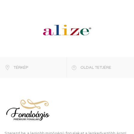
TÉRKÉP
OLDAL TETJÉRE
Szerezd be a legjobb minőségű fonalakat a legkedvezőbb áron!