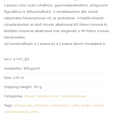
Catania color nyári ruhákhoz, gyermekjátékokhoz, amigurumi
figurákhoz is felhasználható. A rendelkezésre álló színek
választéka folyamatosan nő az áruházban. A belőle készült
ruhadarabokat az első mosás alkalmával 60 fokon mossuk ki,
későbbi mosások alkalmával már elegendő a 40 fokos mosási
hőmérséklet.
Jól kombinálható a Catania és a Catania denim fonalakkal is.
SKU:
3747_82
Availability:
Elfogyott
Size:
125 m
Shipping Weight:
50 g
Categories:
Fonal
,
Catania Color
,
Schachenmayr
.
Tags:
amigurumi
,
ciklámen
,
melírozott
,
nyári
,
sárga
,
szellős
,
színátmenetes
,
zöld
.