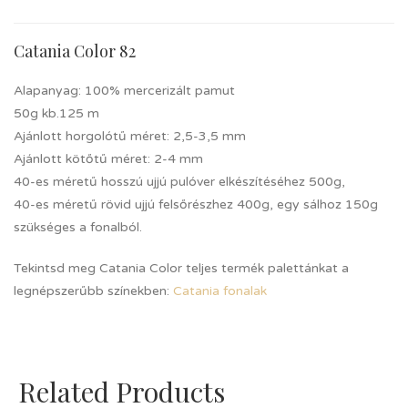
Catania Color 82
Alapanyag: 100% mercerizált pamut
50g kb.125 m
Ajánlott horgolótű méret: 2,5-3,5 mm
Ajánlott kötőtű méret: 2-4 mm
40-es méretű hosszú ujjú pulóver elkészítéséhez 500g,
40-es méretű rövid ujjú felsőrészhez 400g, egy sálhoz 150g
szükséges a fonalból.
Tekintsd meg Catania Color teljes termék palettánkat a
legnépszerűbb színekben:
Catania fonalak
Related Products