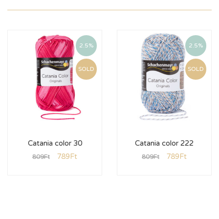
2.5%
2.5%
SOLD
SOLD
Catania color 30
Catania color 222
789
Ft
789
Ft
809
Ft
809
Ft