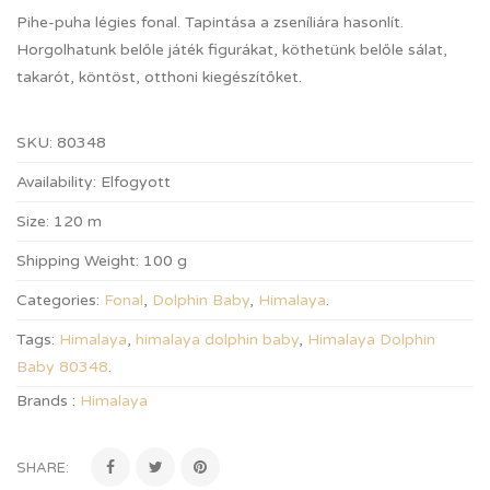
Pihe-puha légies fonal. Tapintása a zseníliára hasonlít.
Horgolhatunk belőle játék figurákat, köthetünk belőle sálat,
takarót, köntöst, otthoni kiegészítőket.
SKU:
80348
Availability:
Elfogyott
Size:
120 m
Shipping Weight:
100 g
Categories:
Fonal
,
Dolphin Baby
,
Himalaya
.
Tags:
Himalaya
,
himalaya dolphin baby
,
Himalaya Dolphin
Baby 80348
.
Brands :
Himalaya
SHARE: