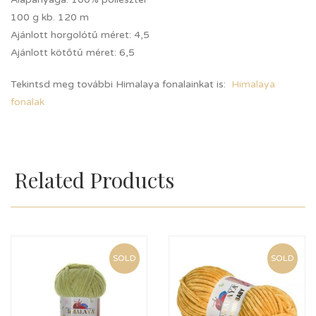
100 g kb. 120 m
Ajánlott horgolótű méret: 4,5
Ajánlott kötőtű méret: 6,5
Tekintsd meg további Himalaya fonalainkat is:
Himalaya
fonalak
Related Products
SOLD
SOLD