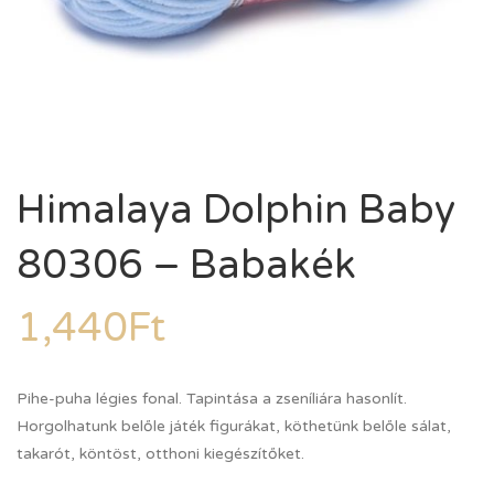
Himalaya Dolphin Baby
80306 – Babakék
1,440
Ft
Pihe-puha légies fonal. Tapintása a zseníliára hasonlít.
Horgolhatunk belőle játék figurákat, köthetünk belőle sálat,
takarót, köntöst, otthoni kiegészítőket.