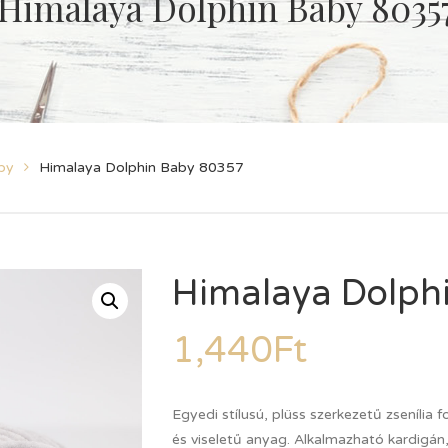
Himalaya Dolphin Baby 8035
by
Himalaya Dolphin Baby 80357
Himalaya Dolph
1,440
Ft
Egyedi stílusú, plüss szerkezetű zsenília
és viseletű anyag. Alkalmazható kardigán,