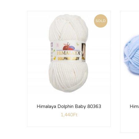
SOLD
Himalaya Dolphin Baby 80363
Him
1,440
Ft