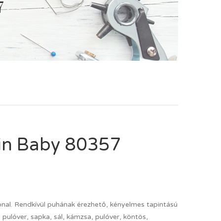
7
in Baby 80357
 fonal. Rendkívül puhának érezhető, kényelmes tapintású
 pulóver, sapka, sál, kámzsa, pulóver, köntös,