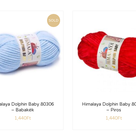
SOLD
alaya Dolphin Baby 80306
Himalaya Dolphin Baby 8
– Babakék
– Piros
1,440
Ft
1,440
Ft