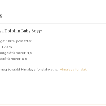
s
ya Dolphin Baby 80357
ga: 100% poliészter
. 120 m
 horgolótű méret: 4,5
kötőtű méret: 6,5
 meg további Himalaya fonalainkat is:
Himalaya fonalak