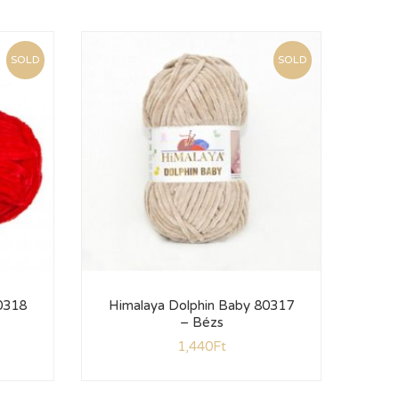
SOLD
SOLD
0318
Himalaya Dolphin Baby 80317
Him
– Bézs
1,440
Ft