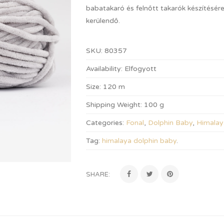
babatakaró és felnőtt takarók készítésére
kerülendő.
SKU:
80357
Availability:
Elfogyott
Size:
120 m
Shipping Weight:
100 g
Categories:
Fonal
,
Dolphin Baby
,
Himalay
Tag:
himalaya dolphin baby
.
SHARE: