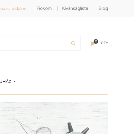
Fiókom
Kívánságlista
Blog
oázis oldalon!
0
0
Ft
UHÁZ