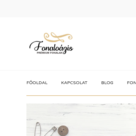
FŐOLDAL
KAPCSOLAT
BLOG
FON
Termékek
Itt megtalálhatod a fonaloázis által
forgalmazott összes terméket