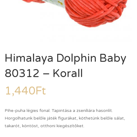
Himalaya Dolphin Baby
80312 – Korall
1,440
Ft
Pihe-puha légies fonal. Tapintása a zseníliára hasonlít.
Horgolhatunk belőle játék figurákat, köthetünk belőle sálat,
takarót, köntöst, otthoni kiegészítőket.